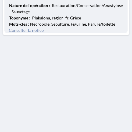
Nature de l'opération :
Restauration/Conservation/Anastylose
- Sauvetage
Toponyme :
Plakalona, region_fr, Grèce
Mots-clés
: Nécropole, Sépulture, Figurine, Parure/toilette
Consulter la notice
AVERTISSEMENT
La Chronique des fouilles en ligne ne constitue en aucun cas une publication des