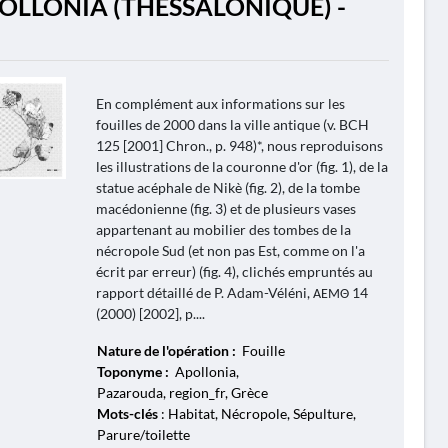
POLLONIA (THESSALONIQUE) -
En complément aux informations sur les
fouilles de 2000 dans la ville antique (v. BCH
125 [2001] Chron., p. 948)*, nous reproduisons
les illustrations de la couronne d'or (fig. 1), de la
statue acéphale de Nikè (fig. 2), de la tombe
macédonienne (fig. 3) et de plusieurs vases
appartenant au mobilier des tombes de la
nécropole Sud (et non pas Est, comme on l'a
écrit par erreur) (fig. 4), clichés empruntés au
rapport détaillé de P. Adam-Véléni, ΑΕΜΘ 14
(2000) [2002], p....
Nature de l'opération :
Fouille
Toponyme :
Apollonia,
Pazarouda, region_fr, Grèce
Mots-clés
: Habitat, Nécropole, Sépulture,
Parure/toilette