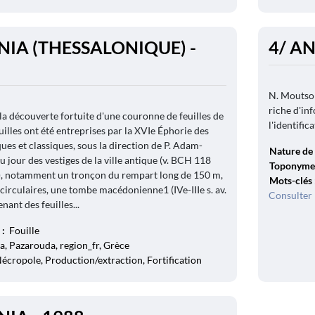
NIA (THESSALONIQUE) -
4/ A
N. Moutsop
riche d'in
 la découverte fortuite d'une couronne de feuilles de
l'identific
ouilles ont été entreprises par la XVIe Éphorie des
ues et classiques, sous la direction de P. Adam-
Nature de 
au jour des vestiges de la ville antique (v. BCH 118
Toponyme
8), notamment un tronçon du rempart long de 150 m,
Mots-clés
-circulaires, une tombe macédonienne1 (IVe-IIIe s. av.
Consulter 
enant des feuilles...
 :
Fouille
a, Pazarouda, region_fr, Grèce
Nécropole, Production/extraction, Fortification