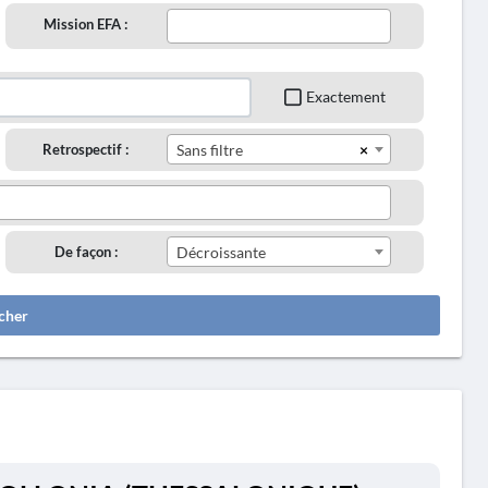
Mission EFA :
Exactement
×
Retrospectif :
Sans filtre
De façon :
Décroissante
cher