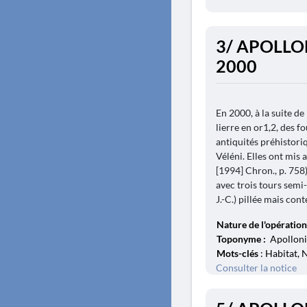
3/ APOLLO
2000
En 2000, à la suite de
lierre en or1,2, des f
antiquités préhistoriq
Véléni. Elles ont mis 
[1994] Chron., p. 75
avec trois tours semi
J.-C.) pillée mais cont
Nature de l'opération
Toponyme :
Apolloni
Mots-clés
: Habitat, 
Consulter la notice