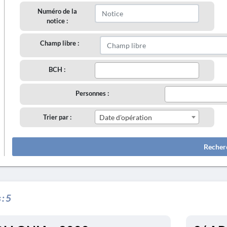
Numéro de la
notice :
Champ libre :
BCH :
Personnes :
Trier par :
Date d'opération
Recher
 :
5