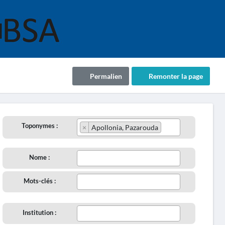
Permalien
Remonter la page
Toponymes :
×
Apollonia, Pazarouda
Nome :
Mots-clés :
Institution :