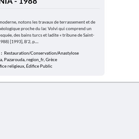
NIA - 1988
moderne, notons les travaux de terrassement et de
chéologique proche du lac Volvi qui comprend un
quée, des bains turcs et ladite « tribune de Saint-
88) [1993], B'2, p....
 :
Restauration/Conservation/Anastylose
a, Pazarouda, region_fr, Grèce
fice religieux, Édifice Public