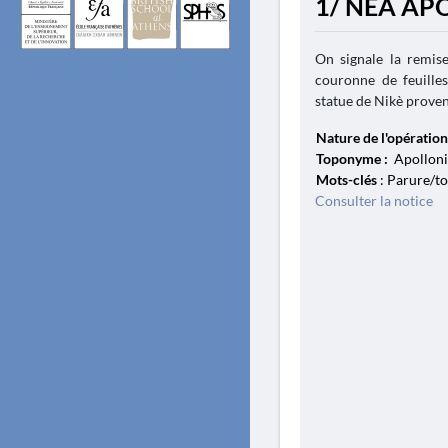
1/ NÉA AP
On signale la remis
couronne de feuilles
statue de Nikè proven
Nature de l'opération
Toponyme :
Apolloni
Mots-clés
: Parure/to
Consulter la notice