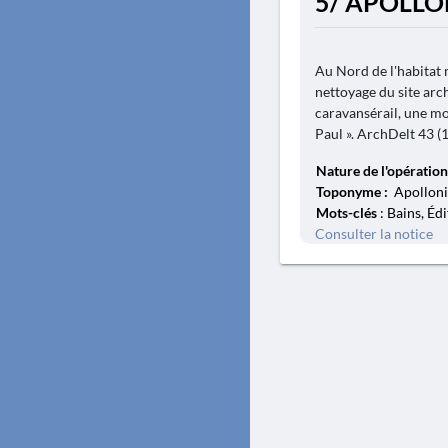
5/ APOLLO
Au Nord de l'habitat 
nettoyage du site ar
caravansérail, une mos
Paul ». ArchDelt 43 (19
Nature de l'opération
Toponyme :
Apolloni
Mots-clés
: Bains, Édi
Consulter la notice