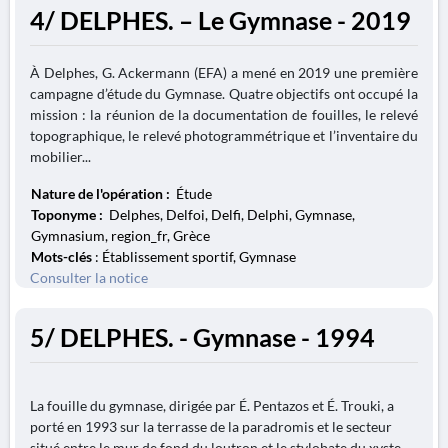
4/ DELPHES. – Le Gymnase - 2019
À Delphes, G. Ackermann (EFA) a mené en 2019 une première
campagne d’étude du Gymnase. Quatre objectifs ont occupé la
mission : la réunion de la documentation de fouilles, le relevé
topographique, le relevé photogrammétrique et l’inventaire du
mobilier...
Nature de l'opération :
Étude
Toponyme :
Delphes, Delfoi, Delfi, Delphi, Gymnase,
Gymnasium, region_fr, Grèce
Mots-clés
: Établissement sportif, Gymnase
Consulter la notice
5/ DELPHES. - Gymnase - 1994
La fouille du gymnase, dirigée par É. Pentazos et É. Trouki, a
porté en 1993 sur la terrasse de la paradromis et le secteur
situé entre le mur de fond du loutron et le stylobate du xyste.