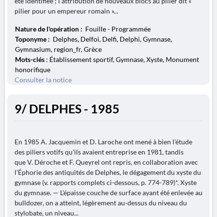
été identifiée ; l'attribution de nouveaux blocs au pilier dit «
pilier pour un empereur romain »...
Nature de l'opération :
Fouille - Programmée
Toponyme :
Delphes, Delfoi, Delfi, Delphi, Gymnase,
Gymnasium, region_fr, Grèce
Mots-clés
: Établissement sportif, Gymnase, Xyste, Monument
honorifique
Consulter la notice
9/ DELPHES - 1985
En 1985 A. Jacquemin et D. Laroche ont mené à bien l'étude
des piliers votifs qu'ils avaient entreprise en 1981, tandis
que V. Déroche et F. Queyrel ont repris, en collaboration avec
l'Éphorie des antiquités de Delphes, le dégagement du xyste du
gymnase (v. rapports complets ci-dessous, p. 774-789)*. Xyste
du gymnase. — L'épaisse couche de surface ayant été enlevée au
bulldozer, on a atteint, légèrement au-dessus du niveau du
stylobate, un niveau...