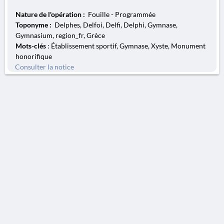
Nature de l'opération :
Fouille - Programmée
Toponyme :
Delphes, Delfoi, Delfi, Delphi, Gymnase,
Gymnasium, region_fr, Grèce
Mots-clés
: Établissement sportif, Gymnase, Xyste, Monument
honorifique
Consulter la notice
AVERTISSEMENT