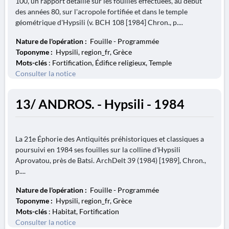
100, un rapport détaillé sur les fouilles effectuées, au début
des années 80, sur l'acropole fortifiée et dans le temple
géométrique d'Hypsili (v. BCH 108 [1984] Chron., p....
Nature de l'opération :
Fouille - Programmée
Toponyme :
Hypsili, region_fr, Grèce
Mots-clés
: Fortification, Édifice religieux, Temple
Consulter la notice
13/ ANDROS. - Hypsili - 1984
La 21e Éphorie des Antiquités préhistoriques et classiques a
poursuivi en 1984 ses fouilles sur la colline d'Hypsili
Aprovatou, près de Batsi. ArchDelt 39 (1984) [1989], Chron.,
p....
Nature de l'opération :
Fouille - Programmée
Toponyme :
Hypsili, region_fr, Grèce
Mots-clés
: Habitat, Fortification
Consulter la notice