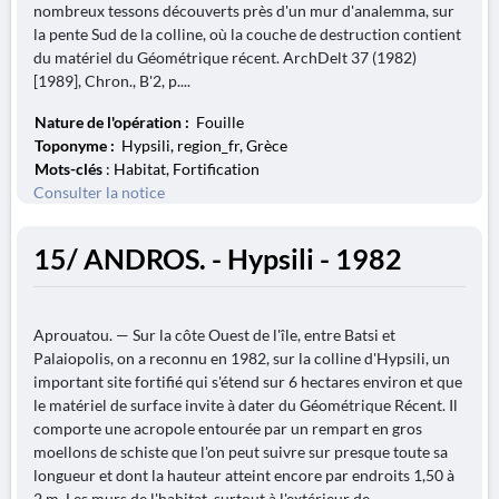
nombreux tessons découverts près d'un mur d'analemma, sur
la pente Sud de la colline, où la couche de destruction contient
du matériel du Géométrique récent. ArchDelt 37 (1982)
[1989], Chron., B'2, p....
Nature de l'opération :
Fouille
Toponyme :
Hypsili, region_fr, Grèce
Mots-clés
: Habitat, Fortification
Consulter la notice
15/ ANDROS. - Hypsili - 1982
Aprouatou. — Sur la côte Ouest de l'île, entre Batsi et
Palaiopolis, on a reconnu en 1982, sur la colline d'Hypsili, un
important site fortifié qui s'étend sur 6 hectares environ et que
le matériel de surface invite à dater du Géométrique Récent. Il
comporte une acropole entourée par un rempart en gros
moellons de schiste que l'on peut suivre sur presque toute sa
longueur et dont la hauteur atteint encore par endroits 1,50 à
2 m. Les murs de l'habitat, surtout à l'extérieur de...