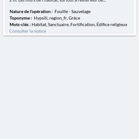
Nature de l'opération :
Fouille - Sauvetage
Toponyme :
Hypsili, region_fr, Grèce
Mots-clés
: Habitat, Sanctuaire, Fortification, Édifice religieux
Consulter la notice
AVERTISSEMENT
La Chronique des fouilles en ligne ne constitue en aucun cas une publication des