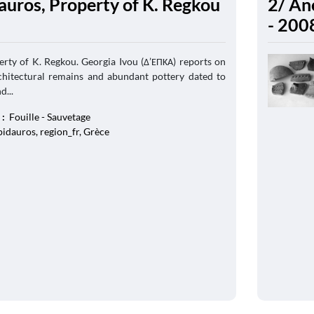
auros, Property of K. Regkou
2/ An
- 200
rty of K. Regkou. Georgia Ivou (Δ’ΕΠΚΑ) reports on
chitectural remains and abundant pottery dated to
d...
 :
Fouille - Sauvetage
idauros, region_fr, Grèce