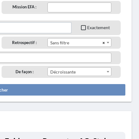
Mission EFA :
Exactement
×
Retrospectif :
Sans filtre
De façon :
Décroissante
cher