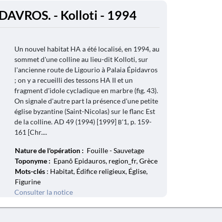
AVROS. - Kolloti - 1994
Un nouvel habitat HA a été localisé, en 1994, au
sommet d'une colline au lieu-dit Kolloti, sur
l'ancienne route de Ligourio à Palaia Épidavros
; on y a recueilli des tessons HA II et un
fragment d'idole cycladique en marbre (fig. 43).
On signale d'autre part la présence d'une petite
église byzantine (Saint-Nicolas) sur le flanc Est
de la colline. AD 49 (1994) [1999] Β'1, p. 159-
161 [Chr....
Nature de l'opération :
Fouille - Sauvetage
Toponyme :
Epanô Epidauros, region_fr, Grèce
Mots-clés
: Habitat, Édifice religieux, Église,
Figurine
Consulter la notice