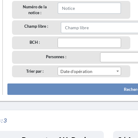
Numéro de la
notice :
Champ libre :
BCH :
Personnes :
Trier par :
Date d'opération
Recher
 :
3