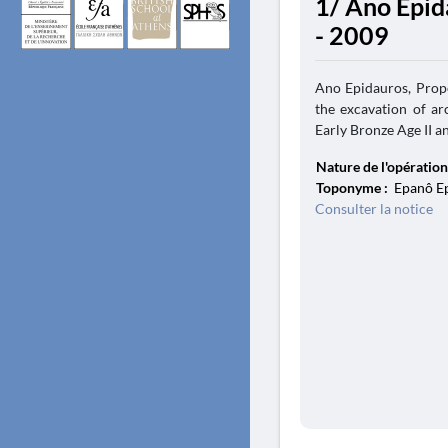
1/ Ano Epid
- 2009
Ano Epidauros, Prope
the excavation of ar
Early Bronze Age II an
Nature de l'opération
Toponyme :
Epanô Ep
Consulter la notice