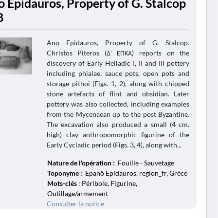
o Epidauros, Property of G. Stalcop
8
Ano Epidauros, Property of G. Stalcop.
Christos Piteros (Δ' ΕΠΚΑ) reports on the
discovery of Early Helladic I, II and III pottery
including phialae, sauce pots, open pots and
storage pithoi (Figs. 1, 2), along with chipped
stone artefacts of flint and obsidian. Later
pottery was also collected, including examples
from the Mycenaean up to the post Byzantine.
The excavation also produced a small (4 cm.
high) clay anthropomorphic figurine of the
Early Cycladic period (Figs. 3, 4), along with...
Nature de l'opération :
Fouille - Sauvetage
Toponyme :
Epanô Epidauros, region_fr, Grèce
Mots-clés
: Péribole, Figurine,
Outillage/armement
Consulter la notice