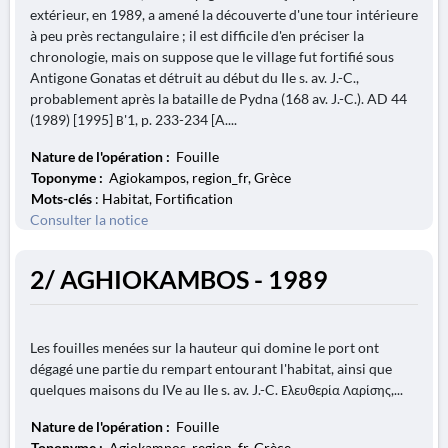
extérieur, en 1989, a amené la découverte d'une tour intérieure
à peu près rectangulaire ; il est difficile d'en préciser la
chronologie, mais on suppose que le village fut fortifié sous
Antigone Gonatas et détruit au début du IIe s. av. J.-C.,
probablement après la bataille de Pydna (168 av. J.-C.). AD 44
(1989) [1995] Β'1, p. 233-234 [A....
Nature de l'opération :
Fouille
Toponyme :
Agiokampos, region_fr, Grèce
Mots-clés
: Habitat, Fortification
Consulter la notice
2/ AGHIOKAMBOS - 1989
Les fouilles menées sur la hauteur qui domine le port ont
dégagé une partie du rempart entourant l'habitat, ainsi que
quelques maisons du IVe au IIe s. av. J.-C. Ελευθερία Λαρίσης,...
Nature de l'opération :
Fouille
Toponyme :
Agiokampos, region_fr, Grèce