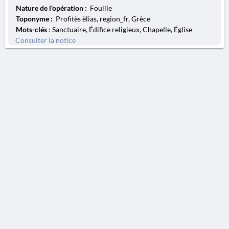
Nature de l'opération :
Fouille
Toponyme :
Profitès èlias, region_fr, Grèce
Mots-clés
: Sanctuaire, Édifice religieux, Chapelle, Église
Consulter la notice
AVERTISSEMENT
La Chronique des fouilles en ligne ne constitue en aucun cas une publication des
découvertes qui y sont signalées. L'EfA et la BSA ne peuvent délivrer de copie des