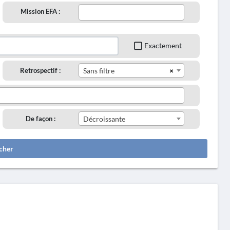
Mission EFA :
Exactement
×
Retrospectif :
Sans filtre
De façon :
Décroissante
cher