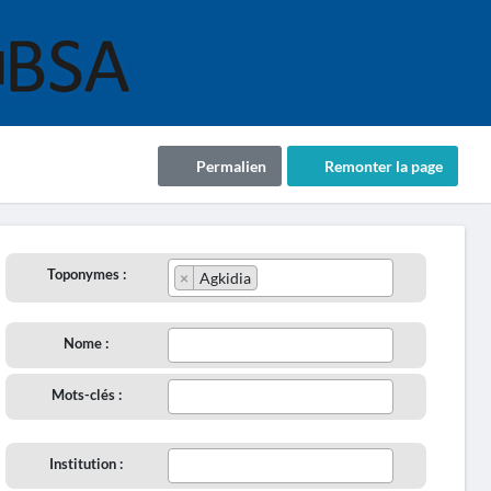
Permalien
Remonter la page
Toponymes :
×
Agkidia
Nome :
Mots-clés :
Institution :