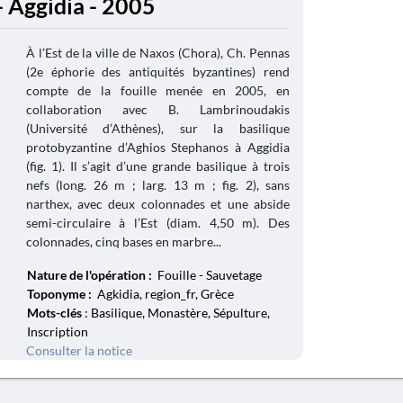
 Aggidia - 2005
À l’Est de la ville de Naxos (Chora), Ch. Pennas
(2e éphorie des antiquités byzantines) rend
compte de la fouille menée en 2005, en
collaboration avec B. Lambrinoudakis
(Université d’Athènes), sur la basilique
protobyzantine d’Aghios Stephanos à Aggidia
(fig. 1). Il s’agit d’une grande basilique à trois
nefs (long. 26 m ; larg. 13 m ; fig. 2), sans
narthex, avec deux colonnades et une abside
semi-circulaire à l’Est (diam. 4,50 m). Des
colonnades, cinq bases en marbre...
Nature de l'opération :
Fouille - Sauvetage
Toponyme :
Agkidia, region_fr, Grèce
Mots-clés
: Basilique, Monastère, Sépulture,
Inscription
Consulter la notice