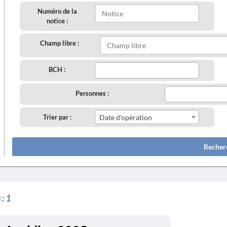
Numéro de la
notice :
Champ libre :
BCH :
Personnes :
Trier par :
Date d'opération
Recher
 :
1