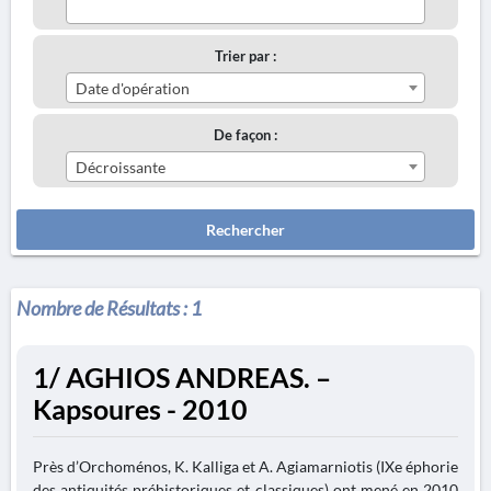
Trier par :
Date d'opération
De façon :
Décroissante
Rechercher
Nombre de Résultats :
1
1/ AGHIOS ANDREAS. –
Kapsoures - 2010
Près d’Orchoménos, K. Kalliga et A. Agiamarniotis (IXe éphorie
des antiquités préhistoriques et classiques) ont mené en 2010