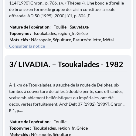
114 [1990] Chron., p. 766, s.v. « Thèbes »). Une boucle d'oreille
de bronze en forme de grappe de raisin constitue la seule
offrande. AD 50 (1995) [2000] Β'1, p. 304 [E....
Nature de l'opération :
Fouille - Sauvetage
Toponyme :
Tsoukalades, region_fr, Grèce
Mots-clés
: Nécropole, Sépulture, Parure/toilette, Métal
Consulter la notice
3/ LIVADIA. – Tsoukalades - 1982
À 1 km de Tsoukalades, à gauche de la route de Delphes, six
tombes à couverture de tuiles à double pente, sans offrandes,
vraisemblablement hellénistiques ou impériales, ont été
découvertes fortuitement. ArchDelt 37 (1982) [1989], Chron.,
Β'1, p....
Nature de l'opération :
Fouille
Toponyme :
Tsoukalades, region_fr, Grèce
Mots-clés
: Nécropole, Sépulture