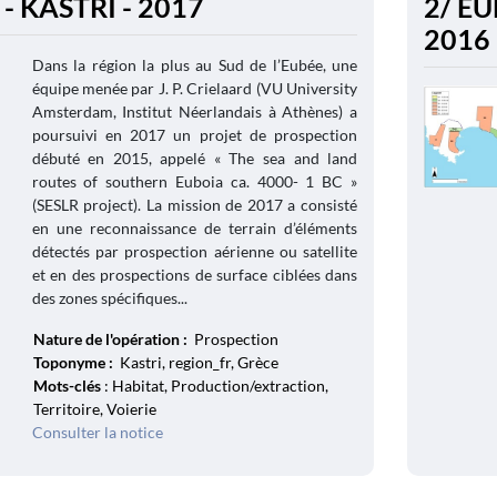
- KASTRI - 2017
2/ EU
2016
Dans la région la plus au Sud de l’Eubée, une
équipe menée par J. P. Crielaard (VU University
Amsterdam, Institut Néerlandais à Athènes) a
poursuivi en 2017 un projet de prospection
débuté en 2015, appelé « The sea and land
routes of southern Euboia ca. 4000- 1 BC »
(SESLR project). La mission de 2017 a consisté
en une reconnaissance de terrain d’éléments
détectés par prospection aérienne ou satellite
et en des prospections de surface ciblées dans
des zones spécifiques...
Nature de l'opération :
Prospection
Toponyme :
Kastri, region_fr, Grèce
Mots-clés
: Habitat, Production/extraction,
Territoire, Voierie
Consulter la notice