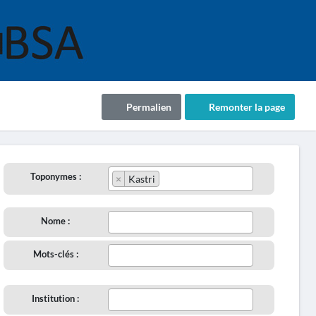
Permalien
Remonter la page
Toponymes :
×
Kastri
Nome :
Mots-clés :
Institution :