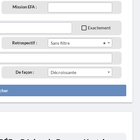
Mission EFA :
Exactement
×
Retrospectif :
Sans filtre
De façon :
Décroissante
cher