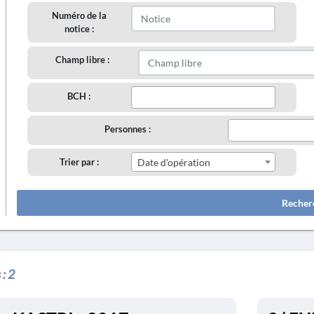
Numéro de la
notice :
Champ libre :
BCH :
Personnes :
Trier par :
Date d'opération
Recher
 :
2