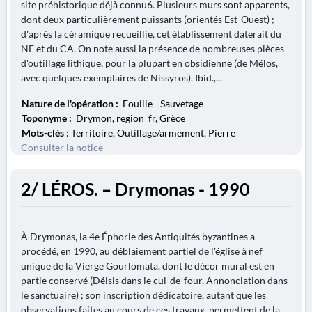
site préhistorique déjà connu6. Plusieurs murs sont apparents,
dont deux particulièrement puissants (orientés Est-Ouest) ;
d'après la céramique recueillie, cet établissement daterait du
NF et du CA. On note aussi la présence de nombreuses pièces
d'outillage lithique, pour la plupart en obsidienne (de Mélos,
avec quelques exemplaires de Nissyros). Ibid.,...
Nature de l'opération :
Fouille - Sauvetage
Toponyme :
Drymon, region_fr, Grèce
Mots-clés
: Territoire, Outillage/armement, Pierre
Consulter la notice
2/ LÉROS. – Drymonas - 1990
À Drymonas, la 4e Éphorie des Antiquités byzantines a
procédé, en 1990, au déblaiement partiel de l'église à nef
unique de la Vierge Gourlomata, dont le décor mural est en
partie conservé (Déisis dans le cul-de-four, Annonciation dans
le sanctuaire) ; son inscription dédicatoire, autant que les
observations faites au cours de ces travaux, permettent de la