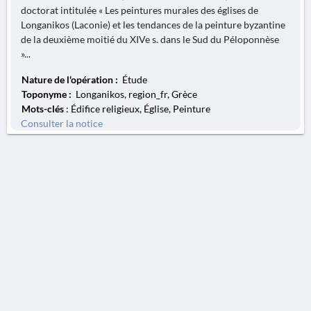
doctorat intitulée « Les peintures murales des églises de
Longanikos (Laconie) et les tendances de la peinture byzantine
de la deuxième moitié du XIVe s. dans le Sud du Péloponnèse
»...
Nature de l'opération :
Étude
Toponyme :
Longanikos, region_fr, Grèce
Mots-clés
: Édifice religieux, Église, Peinture
Consulter la notice