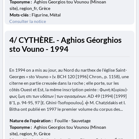
Toponyme :
Aghios Georgios tou Vounou (Minoan
site), region_fr, Grèce
Mots-clés
: Figurine, Métal
Consulter la notice
4/ CYTHÈRE. - Aghios Géorghios
sto Vouno - 1994
En 1994 on a mis au jour, au Nord du narthex de l'église Saint-
Georges « sto Vouno » (v. BCH 120 [1996] Chron., p. 1158), une
citerne en partie creusée dans la roche ; elle porte, sur les
côtés Ouest et Est, la même inscription peinte : Φωνή Κ(υρίου)·
φως ζωη επι των υδάτων | των αγιασμένων. AD 49 (1994) [1999]
Β'1, p. 94-95, 97 [Ε. Ghini-Tsofopoulou]. ⴕ M. Chatzidakis et I.
Bitha ont publié en 1997 le premier volume du corpus des...
Nature de l'opération :
Fouille - Sauvetage
Toponyme :
Aghios Georgios tou Vounou (Minoan
site), region_fr, Grèce