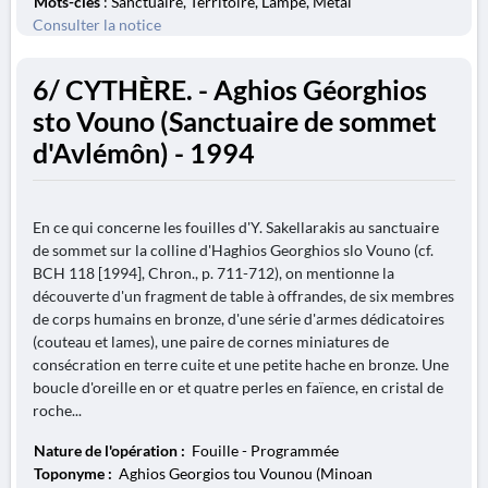
Mots-clés
: Sanctuaire, Territoire, Lampe, Métal
Consulter la notice
6/ CYTHÈRE. - Aghios Géorghios
sto Vouno (Sanctuaire de sommet
d'Avlémôn) - 1994
En ce qui concerne les fouilles d'Y. Sakellarakis au sanctuaire
de sommet sur la colline d'Haghios Georghios slo Vouno (cf.
BCH 118 [1994], Chron., p. 711-712), on mentionne la
découverte d'un fragment de table à offrandes, de six membres
de corps humains en bronze, d'une série d'armes dédicatoires
(couteau et lames), une paire de cornes miniatures de
consécration en terre cuite et une petite hache en bronze. Une
boucle d'oreille en or et quatre perles en faïence, en cristal de
roche...
Nature de l'opération :
Fouille - Programmée
Toponyme :
Aghios Georgios tou Vounou (Minoan