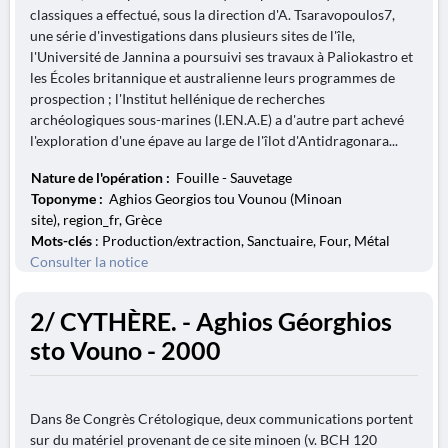
classiques a effectué, sous la direction d'A. Tsaravopoulos7,
une série d'investigations dans plusieurs sites de l'île,
l'Université de Jannina a poursuivi ses travaux à Paliokastro et
les Écoles britannique et australienne leurs programmes de
prospection ; l'Institut hellénique de recherches
archéologiques sous-marines (I.EN.A.E) a d'autre part achevé
l'exploration d'une épave au large de l'îlot d'Antidragonara...
Nature de l'opération :
Fouille - Sauvetage
Toponyme :
Aghios Georgios tou Vounou (Minoan
site), region_fr, Grèce
Mots-clés
: Production/extraction, Sanctuaire, Four, Métal
Consulter la notice
2/ CYTHÈRE. - Aghios Géorghios
sto Vouno - 2000
Dans 8e Congrès Crétologique, deux communications portent
sur du matériel provenant de ce site minoen (v. BCH 120