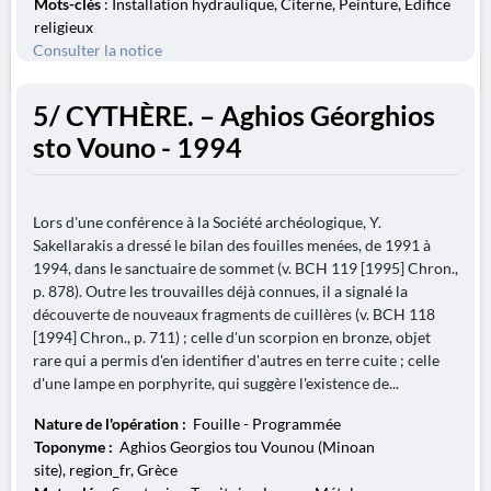
Mots-clés
: Installation hydraulique, Citerne, Peinture, Édifice
religieux
Consulter la notice
5/ CYTHÈRE. – Aghios Géorghios
sto Vouno - 1994
Lors d'une conférence à la Société archéologique, Y.
Sakellarakis a dressé le bilan des fouilles menées, de 1991 à
1994, dans le sanctuaire de sommet (v. BCH 119 [1995] Chron.,
p. 878). Outre les trouvailles déjà connues, il a signalé la
découverte de nouveaux fragments de cuillères (v. BCH 118
[1994] Chron., p. 711) ; celle d'un scorpion en bronze, objet
rare qui a permis d'en identifier d'autres en terre cuite ; celle
d'une lampe en porphyrite, qui suggère l'existence de...
Nature de l'opération :
Fouille - Programmée
Toponyme :
Aghios Georgios tou Vounou (Minoan
site), region_fr, Grèce