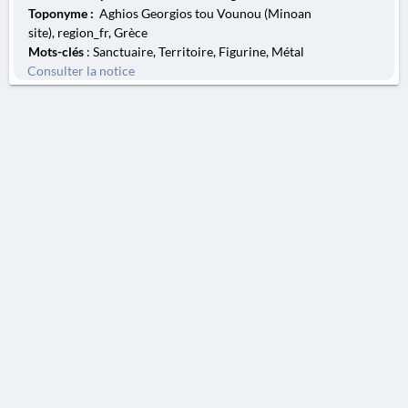
Toponyme :
Aghios Georgios tou Vounou (Minoan
site), region_fr, Grèce
Mots-clés
: Sanctuaire, Territoire, Figurine, Métal
Consulter la notice
AVERTISSEMENT
La Chronique des fouilles en ligne ne constitue en aucun cas une publication des
découvertes qui y sont signalées. L'EfA et la BSA ne peuvent délivrer de copie des