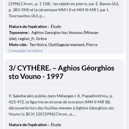
[1996] Chron., p. 1 158) : les objets en pierre, par E. Banou (A2,
p. 383-394) et la céramique MM I-II et MM III-MR I, par I.
Tournavitou (A3, p....
Nature de l'opération :
Étude
Toponyme :
Aghios Georgios tou Vounou (Minoan
site), region_fr, Grèce
Mots-clés
: Territoire, Outillage/armement, Pierre
Consulter la notice
3/ CYTHÈRE. – Aghios Géorghios
sto Vouno - 1997
Y. Sakellarakis publie, dans Mélanges I. K. Papadimitriou, p.
423-472, la figurine en bronze de scorpion (MM II-MR IB),
découverte lors des fouilles menées à Aghios Géorghios sto
Vouno (v. BCH 120 [1996] Chron., p....
Nature de l'opération :
Étude