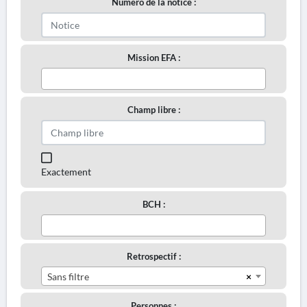
Numéro de la notice :
Mission EFA :
Champ libre :
Exactement
BCH :
Retrospectif :
×
Sans filtre
Personnes :