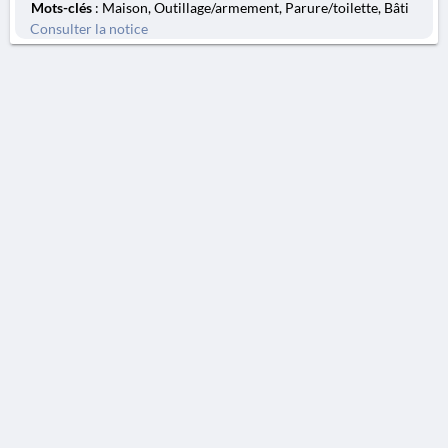
Mots-clés
: Maison, Outillage/armement, Parure/toilette, Bâti
Consulter la notice
AVERTISSEMENT
La Chronique des fouilles en ligne ne constitue en aucun cas une publication des
découvertes qui y sont signalées. L'EfA et la BSA ne peuvent délivrer de copie des
illustrations qui y sont reproduites et dont ils ne détiennent pas les droits.