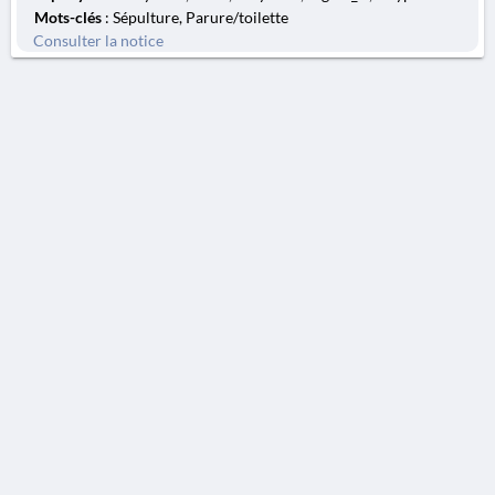
Mots-clés
: Sépulture, Parure/toilette
Consulter la notice
AVERTISSEMENT
La Chronique des fouilles en ligne ne constitue en aucun cas une publication des
découvertes qui y sont signalées. L'EfA et la BSA ne peuvent délivrer de copie des
illustrations qui y sont reproduites et dont ils ne détiennent pas les droits.