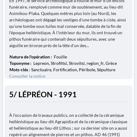
En 1997, le Service archéologique a fouillé le mur d'un enclos
funéraire, remployé comme mur de soutènement, au lieu-dit
Asimikou-Plaka. Quelques mètres plus loin (au Nord), les
archéologues ont dégagé les vestiges d'une tombe à ciste, ainsi
qu'une tombe sous tuiles mal conservée, datable de la fin de
l'époque hellénistique. À l'intérieur du mur, ils ont trouvé un
pithos funéraire qui contenait deux sépultures, avec une
aiguille en bronze près de la tête d'un des...
Nature de l'opération :
Fouille
Toponyme :
Lepreon, Strofiltsi, Strovitsi, region_fr, Grèce
Mots-clés
: Sanctuaire, Fortification, Péribole, Sépulture
Consulter la notice
5/ LÉPRÉON - 1991
À l'occasion de travaux publics, on a collecté de la céramique
hellénistique au lieu-dit Agrapidia et de la céramique classique
et hellénistique au lieu-dit Lithos ; sur ce dernier site on a aussi
repéré un alignement de pierres et un pithos. AD 46 (1991)