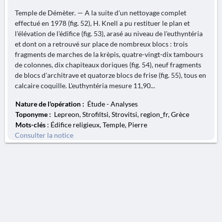
Temple de Démèter. — A la suite d'un nettoyage complet
effectué en 1978 (fig. 52), H. Knell a pu restituer le plan et
l'élévation de l'édifice (fig. 53), arasé au niveau de l'euthyntéria
et dont on a retrouvé sur place de nombreux blocs : trois
fragments de marches de la krèpis, quatre-vingt-dix tambours
de colonnes, dix chapiteaux doriques (fig. 54), neuf fragments
de blocs d'architrave et quatorze blocs de frise (fig. 55), tous en
calcaire coquille. L'euthyntéria mesure 11,90...
Nature de l'opération :
Étude - Analyses
Toponyme :
Lepreon, Strofiltsi, Strovitsi, region_fr, Grèce
Mots-clés
: Édifice religieux, Temple, Pierre
Consulter la notice