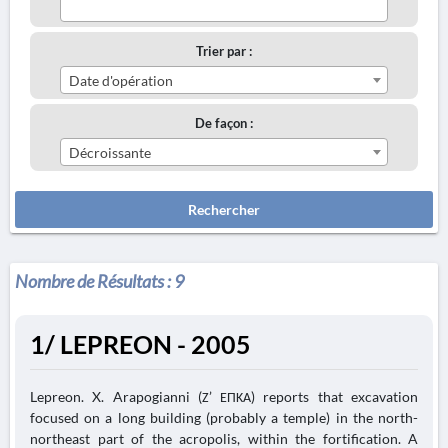
Trier par :
Date d'opération
De façon :
Décroissante
Rechercher
Nombre de Résultats :
9
1/ LEPREON - 2005
Lepreon. X. Arapogianni (Ζ’ ΕΠΚΑ) reports that excavation
focused on a long building (probably a temple) in the north-
northeast part of the acropolis, within the fortification. A