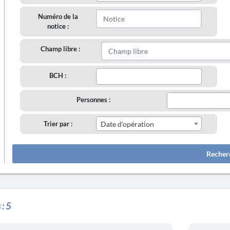
Numéro de la
notice :
Champ libre :
BCH :
Personnes :
Trier par :
Date d'opération
Recher
 :
5