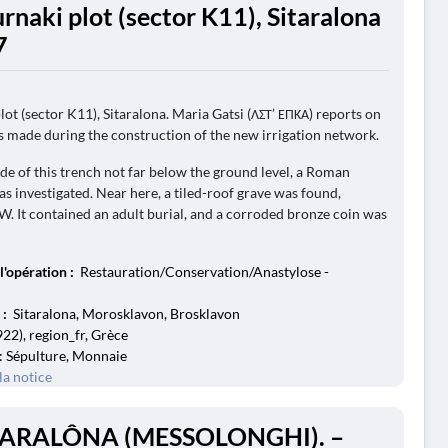
rnaki plot (sector K11), Sitaralona
7
lot (sector K11), Sitaralona. Maria Gatsi (ΛΣΤ’ ΕΠΚΑ) reports on
s made during the construction of the new irrigation network.
ide of this trench not far below the ground level, a Roman
as investigated. Near here, a tiled-roof grave was found,
W. It contained an adult burial, and a corroded bronze coin was
l'opération :
Restauration/Conservation/Anastylose -
 :
Sitaralona, Morosklavon, Brosklavon
2), region_fr, Grèce
: Sépulture, Monnaie
la notice
ITARALÔNA (MESSOLONGHI). –