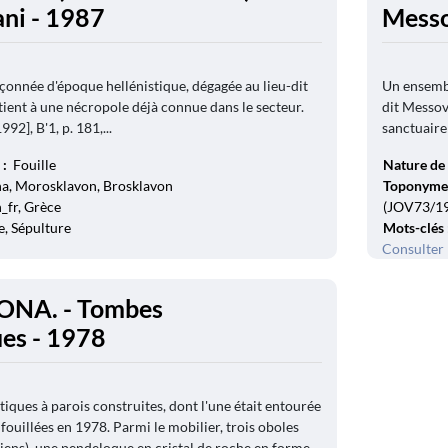
ani - 1987
Messo
onnée d'époque hellénistique, dégagée au lieu-dit
Un ensembl
tient à une nécropole déjà connue dans le secteur.
dit Messov
92], B'1, p. 181,...
sanctuaire 
 :
Fouille
Nature de 
na, Morosklavon, Brosklavon
Toponyme
_fr, Grèce
(JOV73/192
, Sépulture
Mots-clés
Consulter 
ONA. - Tombes
ues - 1978
iques à parois construites, dont l'une était entourée
 fouillées en 1978. Parmi le mobilier, trois oboles
diens), une pendeloque en cristal de roche en forme