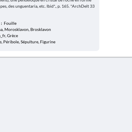
pes, des unguentaria, etc. Ibid*., p. 165. *ArchDelt 33
 :
Fouille
na, Morosklavon, Brosklavon
_fr, Grèce
, Péribole, Sépulture, Figurine