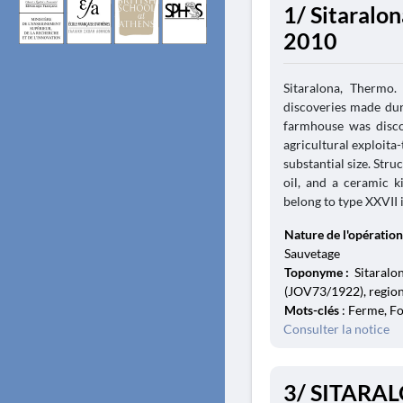
1/ Sitaralo
2010
Sitaralona, Thermo.
discoveries made dur
farmhouse was disco
agricultural exploita-
substantial size. Str
oil, and a ceramic k
belong to type XXVII 
Nature de l'opération
Sauvetage
Toponyme :
Sitaralo
(JOV73/1922), region
Mots-clés
: Ferme, F
Consulter la notice
3/ SITARA