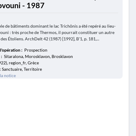
vouni - 1987
e de bâtiments dominant le lac Trichônis a été repéré au lieu-
ouni : très proche de Thermos, il pourrait constituer un autre
des Étoliens. ArchDelt 42 (1987) [1992], B'1, p. 181,...
l'opération :
Prospection
 :
Sitaralona, Morosklavon, Brosklavon
2), region_fr, Grèce
: Sanctuaire, Territoire
la notice