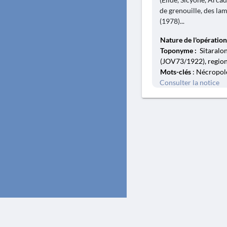
de grenouille, des lam
(1978)...
Nature de l'opération
Toponyme :
Sitaralo
(JOV73/1922), region
Mots-clés
: Nécropole
Consulter la notice