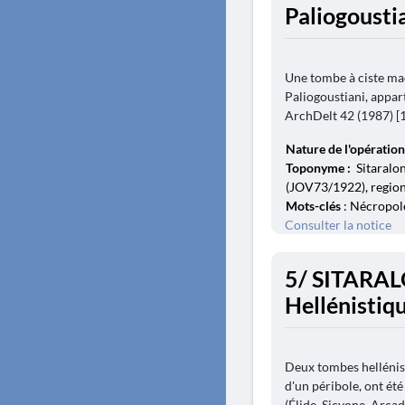
Paliogousti
Une tombe à ciste maç
Paliogoustiani, appar
ArchDelt 42 (1987) [19
Nature de l'opération
Toponyme :
Sitaralo
(JOV73/1922), region
Mots-clés
: Nécropole
Consulter la notice
5/ SITARAL
Hellénistiq
Deux tombes hellénist
d'un péribole, ont été
(Élide, Sicyone, Arca