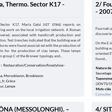
na, Thermo. Sector K17 -
2/ Fou
- 200
 Sector K17. Maria Gatsi (ΛΣΤ’ ΕΠΚΑ) reports on
Fournaki p
ing work on the local irrigation network. A Roman
discoverie
vered, associated with handicraft production and
tion. Test trenches indicated that the building was of
On the E s
uctures were found associat-ed with the production of
building w
iln for the production of clay lamps. These lamps
oriented E
in group C of the Broneer typology, and...
found...
 :
Restauration/Conservation/Anastylose -
Nature de 
Sauvetage
na, Morosklavon, Brosklavon
Toponyme
_fr, Grèce
(JOV73/192
our, Lampe
Mots-clés
Consulter 
LÔNA (MESSOLONGHI). –
4/ S