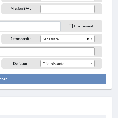
Mission EFA :
Exactement
×
Retrospectif :
Sans filtre
De façon :
Décroissante
cher