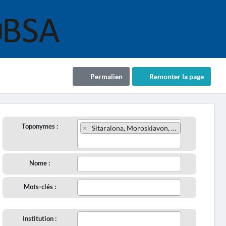
Permalien
Remonter la page
Toponymes :
×
Sitaralona, Morosklavon, Brosklavon (JOV73/1922)
Nome :
Mots-clés :
Institution :