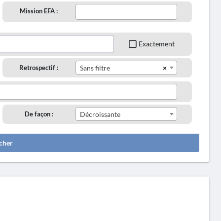
Mission EFA :
Exactement
×
Retrospectif :
Sans filtre
De façon :
Décroissante
cher