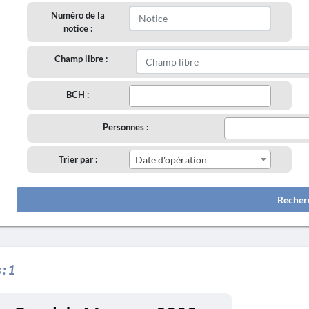
Numéro de la
notice :
Champ libre :
BCH :
Personnes :
Trier par :
Date d'opération
Recher
 :
1