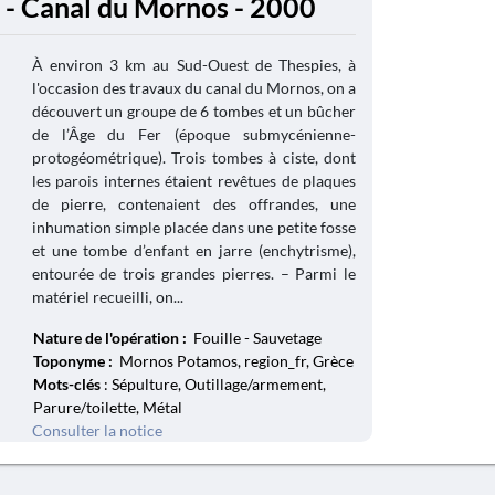
 - Canal du Mornos - 2000
À environ 3 km au Sud-Ouest de Thespies, à
l'occasion des travaux du canal du Mornos, on a
découvert un groupe de 6 tombes et un bûcher
de l’Âge du Fer (époque submycénienne-
protogéométrique). Trois tombes à ciste, dont
les parois internes étaient revêtues de plaques
de pierre, contenaient des offrandes, une
inhumation simple placée dans une petite fosse
et une tombe d’enfant en jarre (enchytrisme),
entourée de trois grandes pierres. – Parmi le
matériel recueilli, on...
Nature de l'opération :
Fouille - Sauvetage
Toponyme :
Mornos Potamos, region_fr, Grèce
Mots-clés
: Sépulture, Outillage/armement,
Parure/toilette, Métal
Consulter la notice