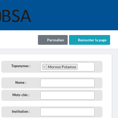
Permalien
Remonter la page
Toponymes :
×
Mornos Potamos
Nome :
Mots-clés :
Institution :