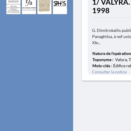
1/ VALYRA. -
1998
G. Dimitrokallis publi
Panaghitsa, à nef uni
XIe...
Nature de l'opération
Toponyme :
Valyra, T
Mots-clés
: Édifice re
Consulter la notice