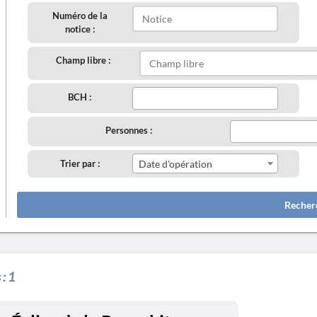
Numéro de la
notice :
Champ libre :
BCH :
Personnes :
Trier par :
Date d'opération
Recher
 :
1