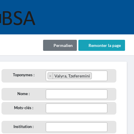
Permalien
Remonter la page
Toponymes :
×
Valyra, Tzeferemini
Nome :
Mots-clés :
Institution :