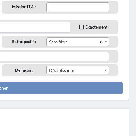
Mission EFA :
Exactement
×
Retrospectif :
Sans filtre
De façon :
Décroissante
cher