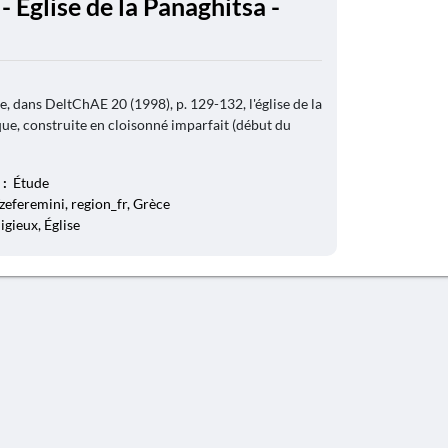
 Église de la Panaghitsa -
e, dans DeltChAE 20 (1998), p. 129-132, l'église de la
que, construite en cloisonné imparfait (début du
 :
Étude
zeferemini, region_fr, Grèce
ligieux, Église