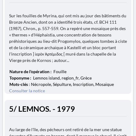
Sur les fouilles de Myrina, qui ont mis au jour des bâtiments du
Bronze Ancien, dont on a identifié trois états, cf. BCH 111
(1987), Chron., p. 557-559. On a repéré une mosaïque près des
« thermes » d'Héphaïstia, une concentration de tessons
préhistoriques au lieu-dit Progomylos, quelques tombes à ciste
et de la céramique archaïque à Kastelli et un bloc portant
l'inscription ] ἱερὸν Ἀρτέμιδος [ muré dans la chapelle de la
Vierge près de Kornos ; autour...
Nature de l'opération :
Fouille
Toponyme :
Lemnos island, region_fr, Grèce
Mots-clés
: Nécropole, Sépulture, Inscription, Mosaïque
Consulter la notice
5/ LEMNOS. - 1979
Au large de l'île, des pécheurs ont retiré de la mer une statue
équestre d'Auguste en bronze, dont il manque le cheval. Il s'agit