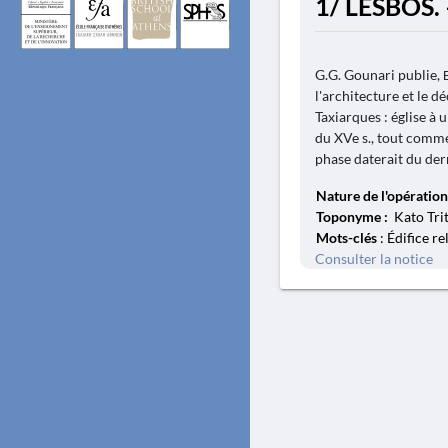
1/ LESBOS. 
G.G. Gounari publie, 
l'architecture et le 
Taxiarques : église à 
du XVe s., tout comme
phase daterait du der
Nature de l'opération
Toponyme :
Kato Trit
Mots-clés
: Édifice re
Consulter la notice