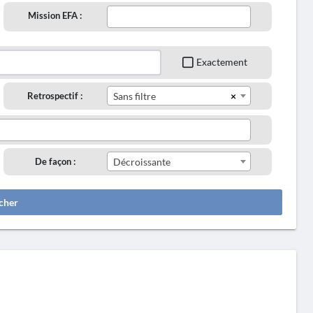
Mission EFA :
Exactement
×
Retrospectif :
Sans filtre
De façon :
Décroissante
cher