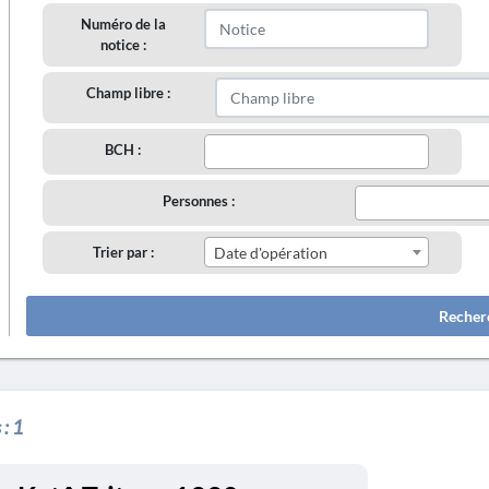
Numéro de la
notice :
Champ libre :
BCH :
Personnes :
Trier par :
Date d'opération
Recher
 :
1