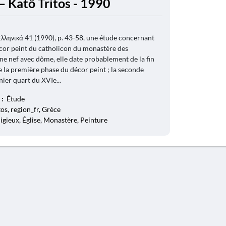
– Katô Tritos - 1990
Ελληνικά 41 (1990), p. 43-58, une étude concernant
décor peint du catholicon du monastère des
une nef avec dôme, elle date probablement de la fin
 la première phase du décor peint ; la seconde
nier quart du XVIe...
 :
Étude
os, region_fr, Grèce
ligieux, Église, Monastère, Peinture