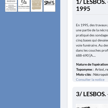
1/ LESBOS. -
1995
En 1995, des travaux
une partie de la nécro
pratiqué des sondage
cinq bases qui devaie
voie funéraire. Au des
dans les couches prof
688-690 [A....
Nature de l'opération
Toponyme :
Arisvi, r
Mots-clés
: Nécropole
Consulter la notice
3/ LESBOS. 