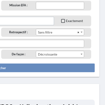
Mission EFA :
Exactement
×
Retrospectif :
Sans filtre
De façon :
Décroissante
cher