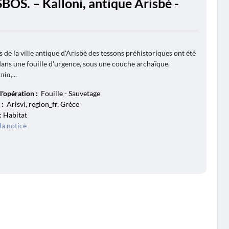
BOS. – Kalloni, antique Arisbè -
 de la ville antique d'Arisbè des tessons préhistoriques ont été
 dans une fouille d'urgence, sous une couche archaïque.
ία,...
l'opération :
Fouille - Sauvetage
 :
Arisvi, region_fr, Grèce
: Habitat
la notice