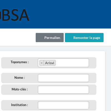
Permalien
Remonter la page
Toponymes :
×
Arisvi
Nome :
Mots-clés :
Institution :