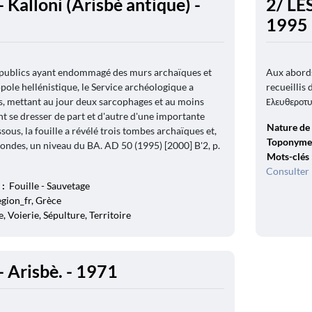
 Kalloni (Arisbè antique) -
2/ LES
1995
 publics ayant endommagé des murs archaïques et
Aux abords
pole hellénistique, le Service archéologique a
recueillis
s, mettant au jour deux sarcophages et au moins
Ελευθεροτυπ
nt se dresser de part et d'autre d'une importante
Nature de 
sous, la fouille a révélé trois tombes archaïques et,
Toponyme
ondes, un niveau du BA. AD 50 (1995) [2000] B'2, p.
Mots-clés
Consulter 
 :
Fouille - Sauvetage
egion_fr, Grèce
, Voierie, Sépulture, Territoire
- Arisbè. - 1971