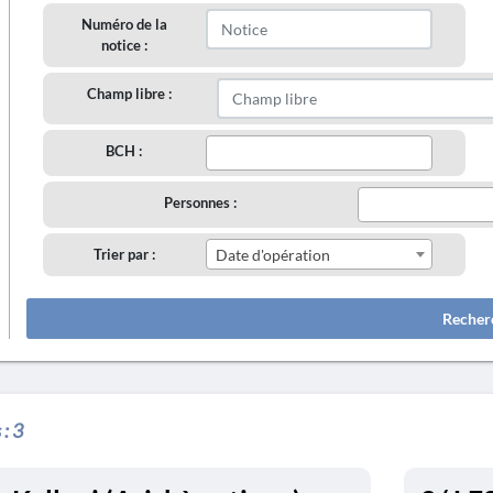
Numéro de la
notice :
Champ libre :
BCH :
Personnes :
Trier par :
Date d'opération
Recher
 :
3