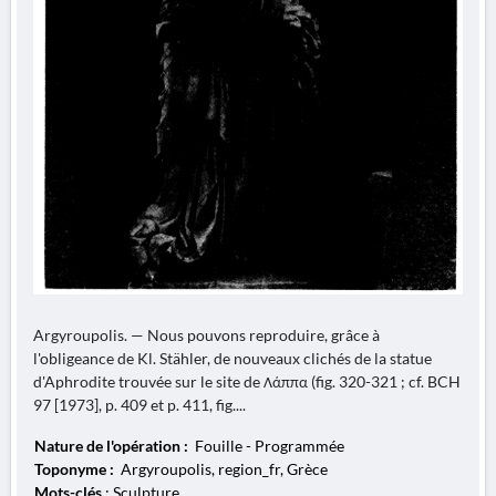
Argyroupolis. — Nous pouvons reproduire, grâce à
l'obligeance de Kl. Stähler, de nouveaux clichés de la statue
d'Aphrodite trouvée sur le site de Λάππα (fig. 320-321 ; cf. BCH
97 [1973], p. 409 et p. 411, fig....
Nature de l'opération :
Fouille - Programmée
Toponyme :
Argyroupolis, region_fr, Grèce
Mots-clés
: Sculpture