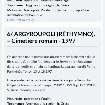
Nature de l'opération :
Fouille - Sauvetage
Toponyme :
Argyroupolis, region_fr, Grèce
Mots-clés
: Nécropole, Production/extraction, Sépulture,
Installation hydraulique
Consulter la notice
6/ ARGYROUPOLI (RÉTHYMNO).
– Cimetière romain - 1997
On apprend par la presse que douze tombes à chambre du IIe-
IIIe s. ap. J.-C. ont été fouillées par le Service archéologique*
dans le cimetière romain de l'antique Lappa, au lieu-dit Pente
Parthénès. Τύπος, 13 et 18.8.97.
Une grande partie de ce même cimetière a, par ailleurs, fait
l'objet de travaux de nettoyage. ΕΥΠΠΟ 1 (1997), p. 127-128. (*)
V. aussi Chronique n.9951...
Nature de l'opération :
Fouille
Toponyme :
Argyroupolis, region_fr, Grèce