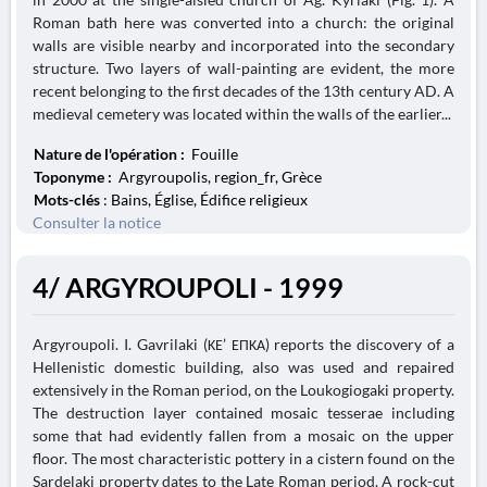
Roman bath here was converted into a church: the original
walls are visible nearby and incorporated into the secondary
structure. Two layers of wall-painting are evident, the more
recent belonging to the first decades of the 13th century AD. A
medieval cemetery was located within the walls of the earlier...
Nature de l'opération :
Fouille
Toponyme :
Argyroupolis, region_fr, Grèce
Mots-clés
: Bains, Église, Édifice religieux
Consulter la notice
4/ ARGYROUPOLI - 1999
Argyroupoli. I. Gavrilaki (ΚΕ’ ΕΠΚΑ) reports the discovery of a
Hellenistic domestic building, also was used and repaired
extensively in the Roman period, on the Loukogiogaki property.
The destruction layer contained mosaic tesserae including
some that had evidently fallen from a mosaic on the upper
floor. The most characteristic pottery in a cistern found on the
Sardelaki property dates to the Late Roman period. A rock-cut