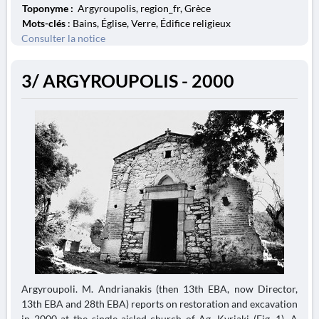
Toponyme :
Argyroupolis, region_fr, Grèce
Mots-clés
: Bains, Église, Verre, Édifice religieux
Consulter la notice
3/ ARGYROUPOLIS - 2000
Argyroupoli. M. Andrianakis (then 13th EBA, now Director,
13th EBA and 28th EBA) reports on restoration and excavation
in 2000 at the single-aisled church of Ag. Kyriaki (Fig. 1). A