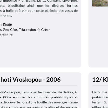
e importée – africaine, LR C, Çandarli, chypriote,
nne, tripolitaine ainsi que les diverses formes
 à huile et à vin pour cette période, des vases de
nne et...
 :
Étude
, Zea, Céos, Tzia, region_fr, Grèce
erritoire
Photi Vroskopou - 2006
12/ KÉ
ti Vroskopou, dans la partie Ouest de l’île de Kéa, A.
Dans l’île
a (XXIe éphorie des antiquités préhistoriques et
préhistori
 la découverte, lors d’une fouille de sauvetage menée
terrain G.
lation rurale avec un pressoir à olive et des espaces
pithos fu