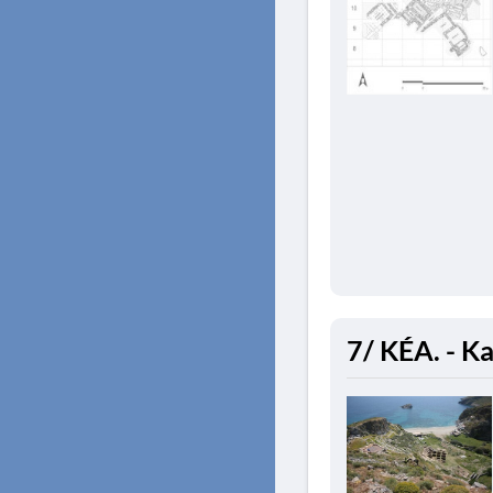
7/ KÉA. - K