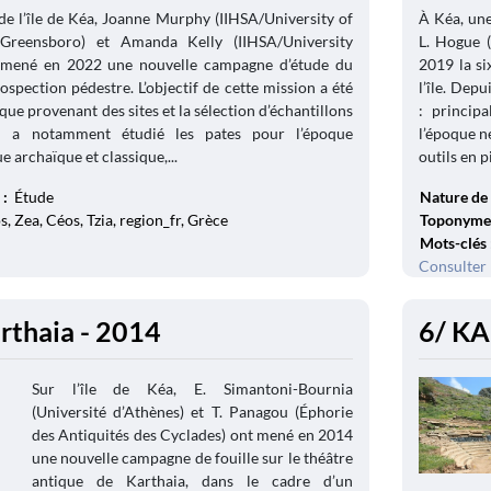
e l’île de Kéa, Joanne Murphy (IIHSA/University of
À Kéa, un
Greensboro) et Amanda Kelly (IIHSA/University
L. Hogue (
t mené en 2022 une nouvelle campagne d’étude du
2019 la s
rospection pédestre. L’objectif de cette mission a été
l’île. Depu
que provenant des sites et la sélection d’échantillons
: princip
 a notamment étudié les pates pour l’époque
l’époque né
e archaïque et classique,...
outils en p
 :
Étude
Nature de 
, Zea, Céos, Tzia, region_fr, Grèce
Toponyme
Mots-clés
Consulter 
arthaia - 2014
6/ KA
Sur l’île de Kéa, E. Simantoni-Bournia
(Université d’Athènes) et T. Panagou (Éphorie
des Antiquités des Cyclades) ont mené en 2014
une nouvelle campagne de fouille sur le théâtre
antique de Karthaia, dans le cadre d’un