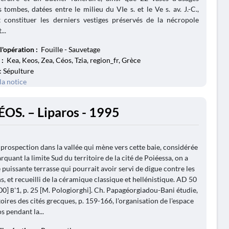
s tombes, datées entre le milieu du VIe s. et le Ve s. av. J.-C.,
t constituer les derniers vestiges préservés de la nécropole
...
l'opération :
Fouille - Sauvetage
 :
Kea, Keos, Zea, Céos, Tzia, region_fr, Grèce
: Sépulture
la notice
ÉOS. – Liparos - 1995
 prospection dans la vallée qui mène vers cette baie, considérée
uant la limite Sud du territoire de la cité de Poiéessa, on a
 puissante terrasse qui pourrait avoir servi de digue contre les
s, et recueilli de la céramique classique et hellénistique. AD 50
00] Β'1, p. 25 [M. Pologiorghi]. Ch. Papagéorgiadou-Bani étudie,
oires des cités grecques, p. 159-166, l'organisation de l'espace
s pendant la...