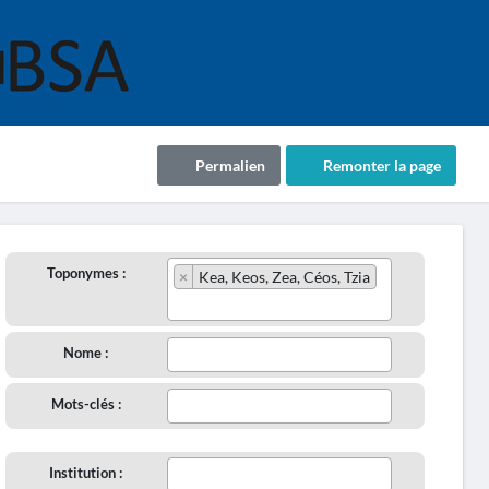
Permalien
Remonter la page
Toponymes :
×
Kea, Keos, Zea, Céos, Tzia
Nome :
Mots-clés :
Institution :