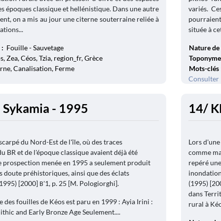
es époques classique et hellénistique. Dans une autre
variés. Ce
t, on a mis au jour une citerne souterraine reliée à
pourraien
tions...
située à cet
 :
Fouille - Sauvetage
Nature de 
, Zea, Céos, Tzia, region_fr, Grèce
Toponyme
erne, Canalisation, Ferme
Mots-clés
Consulter 
 Sykamia - 1995
14/ K
carpé du Nord-Est de l'île, où des traces
Lors d'une
u BR et de l'époque classique avaient déjà été
comme marq
le prospection menée en 1995 a seulement produit
repéré une
s doute préhistoriques, ainsi que des éclats
inondation
995) [2000] Β'1, p. 25 [M. Pologiorghi].
(1995) [20
dans Territ
e des fouilles de Kéos est paru en 1999 : Ayia Irini :
rural à Kéo
lithic and Early Bronze Age Seulement....