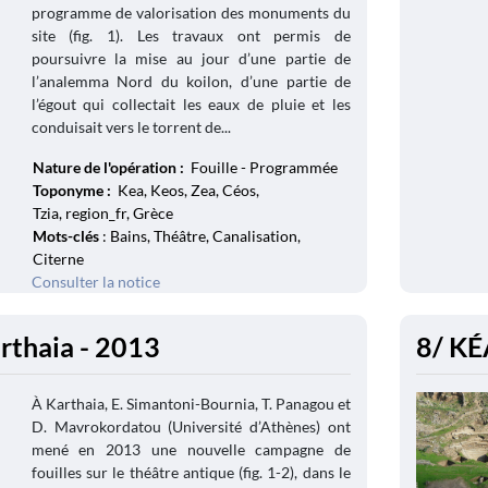
programme de valorisation des monuments du
site (fig. 1). Les travaux ont permis de
poursuivre la mise au jour d’une partie de
l’analemma Nord du koilon, d’une partie de
l’égout qui collectait les eaux de pluie et les
conduisait vers le torrent de...
Nature de l'opération :
Fouille - Programmée
Toponyme :
Kea, Keos, Zea, Céos,
Tzia, region_fr, Grèce
Mots-clés
: Bains, Théâtre, Canalisation,
Citerne
Consulter la notice
arthaia - 2013
8/ KÉ
À Karthaia, E. Simantoni-Bournia, T. Panagou et
D. Mavrokordatou (Université d’Athènes) ont
mené en 2013 une nouvelle campagne de
fouilles sur le théâtre antique (fig. 1-2), dans le