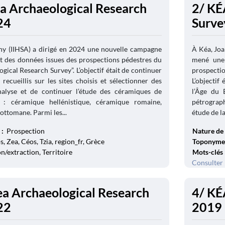
ea Archaeological Research
2/ KÉ
24
Surve
y (IIHSA) a dirigé en 2024 une nouvelle campagne
À Kéa, Joa
et des données issues des prospections pédestres du
mené une 
gical Research Survey”. L’objectif était de continuer
prospectio
recueillis sur les sites choisis et sélectionner des
L’objectif
nalyse et de continuer l’étude des céramiques de
l’Âge du 
s : céramique hellénistique, céramique romaine,
pétrograph
ottomane. Parmi les...
étude de la
 :
Prospection
Nature de 
, Zea, Céos, Tzia, region_fr, Grèce
Toponyme
n/extraction, Territoire
Mots-clés
Consulter 
ea Archaeological Research
4/ KÉ
22
2019