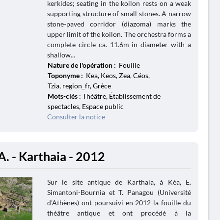
kerkides; seating in the koilon rests on a weak
supporting structure of small stones. A narrow
stone-paved corridor (diazoma) marks the
upper limit of the koilon. The orchestra forms a
complete circle ca. 11.6m in diameter with a
shallow...
Nature de l'opération :
Fouille
Toponyme :
Kea, Keos, Zea, Céos,
Tzia, region_fr, Grèce
Mots-clés
: Théâtre, Établissement de
spectacles, Espace public
Consulter la notice
A. - Karthaia - 2012
Sur le site antique de Karthaia, à Kéa, E.
Simantoni-Bournia et T. Panagou (Université
d'Athènes) ont poursuivi en 2012 la fouille du
théâtre antique et ont procédé à la