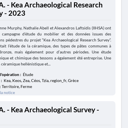
A. - Kea Archaeological Research
y - 2023
nne Murphy, Nathalie Abell et Alexandros Laftsidis (IIHSA) ont
campagne d’étude du mobilier et des données issues des
ns pédestres du projet “Kea Archaeological Research Survey”.
 était l’étude de la céramique, des types de pâtes communes à
Bronze, mais également pour d’autres périodes. Une étude
ique et chimique des tessons a également été entreprise. Une
 céramique hellénistique et...
l'opération :
Étude
 :
Kea, Keos, Zea, Céos, Tzia, region_fr, Grèce
: Territoire, Ferme
la notice
A. - Kea Archaeological Survey -