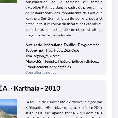
consolidation de la terrasse du temple
d’Apollon Pythios, dans le cadre du programme
de restaurations des monuments de l’antique
Karthaia (fig. 1-2). Une partie de l’orchestra et
presque tout le koilon du théâtre ont été mis au
jour. Le koilon est entièrement construit en
maçonnerie de pierre locale. Il...
Nature de l'opération :
Fouille - Programmée
Toponyme :
Kea, Keos, Zea, Céos,
Tzia, region_fr, Grèce
Mots-clés
: Temple, Théâtre, Édifice religieux,
Établissement de spectacles
Consulter la notice
ÉA. - Karthaia - 2010
La fouille de l’université d’Athènes, dirigée par
E. Simantoni-Bournia, s’est concentrée en 2009
et en 2010 sur l’éperon rocheux qui domine le