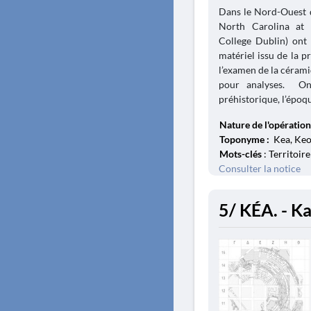
Dans le Nord-Ouest d
North Carolina at 
College Dublin) on
matériel issu de la p
l’examen de la cérami
pour analyses. On
préhistorique, l’époqu
Nature de l'opération
Toponyme :
Kea, Keos
Mots-clés
: Territoire
Consulter la notice
5/ KÉA. - K