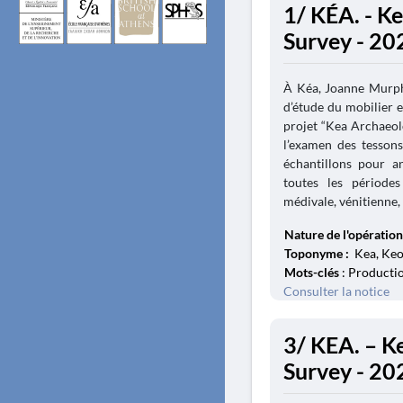
1/ KÉA. - K
Survey - 20
À Kéa, Joanne Murph
d’étude du mobilier 
projet “Kea Archaeolo
l’examen des tessons 
échantillons pour a
toutes les période
médivale, vénitienne, 
Nature de l'opération
Toponyme :
Kea, Keos
Mots-clés
: Productio
Consulter la notice
3/ KEA. – K
Survey - 20