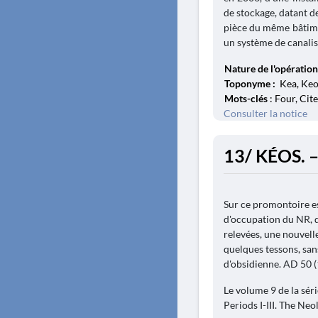
de stockage, datant d
pièce du même bâtimen
un système de canalisa
Nature de l'opération
Toponyme :
Kea, Keos
Mots-clés
: Four, Cit
Consulter la notice
13/ KÉOS. –
Sur ce promontoire es
d'occupation du NR, d
relevées, une nouvel
quelques tessons, san
d'obsidienne. AD 50 (1
Le volume 9 de la séri
Periods I-III. The Neo