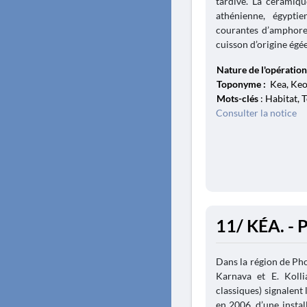
tardive. La céramiqu
athénienne, égyptie
courantes d’amphores
cuisson d’origine égée
Nature de l'opération
Toponyme :
Kea, Keos
Mots-clés
: Habitat, T
Consulter la notice
11/ KÉA. - 
Dans la région de Pho
Karnava et E. Kolli
classiques) signalent
en 2006, d’une instal