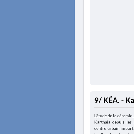
9/ KÉA. - K
L’étude de la céramiqu
Karthaia depuis les 
centre urbain import