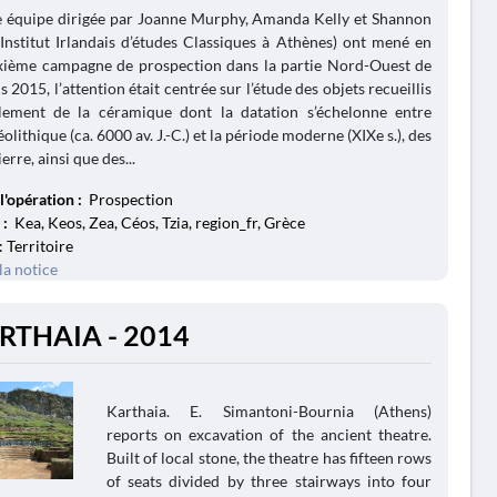
e équipe dirigée par Joanne Murphy, Amanda Kelly et Shannon
Institut Irlandais d’études Classiques à Athènes) ont mené en
ixième campagne de prospection dans la partie Nord-Ouest de
is 2015, l’attention était centrée sur l’étude des objets recueillis
alement de la céramique dont la datation s’échelonne entre
olithique (ca. 6000 av. J.-C.) et la période moderne (XIXe s.), des
ierre, ainsi que des...
l'opération :
Prospection
 :
Kea, Keos, Zea, Céos, Tzia, region_fr, Grèce
: Territoire
la notice
RTHAIA - 2014
Karthaia. E. Simantoni-Bournia (Athens)
reports on excavation of the ancient theatre.
Built of local stone, the theatre has fifteen rows
of seats divided by three stairways into four