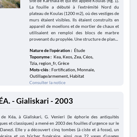
site de Karthaia et qui est appelé Koulas (fig. 1).
La fouille a débuté à l’extrémité Nord du
plateau de Koulas (1200 m2), où des vestiges de
murs étaient visibles. Ils étaient construits en
appareil de moellons et de mortier de chaux et
utilisaient en remploi des blocs de marbre
provenant du propylée. Une structure de plan...
Nature de l'opération :
Étude
Toponyme :
Kea, Keos, Zea, Céos,
Tzia, region_fr, Grèce
Mots-clés
: Fortification, Monnaie,
Outillage/armement, Habitat
Consulter la notice
A. - Gialiskari - 2003
 de Kéa, à Gialiskari, G. Venieri (Ie éphorie des antiquités
ques et classiques) a mené en 2003 des fouilles d’urgence sur le
 Danezi. Elle y a découvert cinq tombes (à ciste et à fosse), un
néraire et un bûcher funéraire, ainsi que 22 vases d’usages