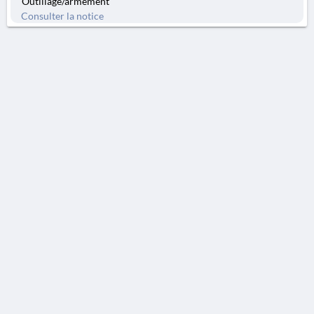
Outillage/armement
Consulter la notice
AVERTISSEMENT
La Chronique des fouilles en ligne ne constitue en aucun cas une publication des
découvertes qui y sont signalées. L'EfA et la BSA ne peuvent délivrer de copie des
illustrations qui y sont reproduites et dont ils ne détiennent pas les droits.