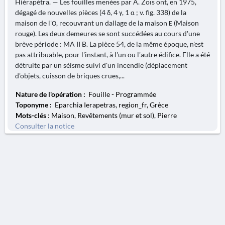
Hiérapétra. — Les fouilles menées par A. Zoïs ont, en 1975,
dégagé de nouvelles pièces (4 δ, 4 γ, 1 α ; v. fig. 338) de la
maison de l'Ο, recouvrant un dallage de la maison Ε (Maison
rouge). Les deux demeures se sont succédées au cours d'une
brève période : MA II B. La pièce 54, de la même époque, n'est
pas attribuable, pour l'instant, à l'un ou l'autre édifice. Elle a été
détruite par un séisme suivi d'un incendie (déplacement
d'objets, cuisson de briques crues,...
Nature de l'opération :
Fouille - Programmée
Toponyme :
Eparchia Ierapetras, region_fr, Grèce
Mots-clés
: Maison, Revêtements (mur et sol), Pierre
Consulter la notice