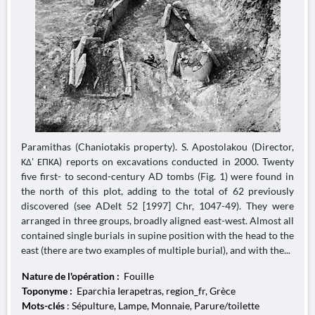
Paramithas (Chaniotakis property). S. Apostolakou (Director,
ΚΔ' ΕΠΚΑ) reports on excavations conducted in 2000. Twenty
five first- to second-century AD tombs (Fig. 1) were found in
the north of this plot, adding to the total of 62 previously
discovered (see ADelt 52 [1997] Chr, 1047-49). They were
arranged in three groups, broadly aligned east-west. Almost all
contained single burials in supine position with the head to the
east (there are two examples of multiple burial), and with the...
Nature de l'opération :
Fouille
Toponyme :
Eparchia Ierapetras, region_fr, Grèce
Mots-clés
: Sépulture, Lampe, Monnaie, Parure/toilette