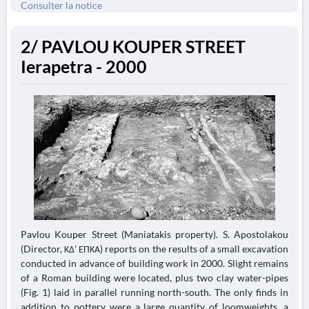
Consulter la notice
2/ PAVLOU KOUPER STREET
Ierapetra - 2000
Pavlou Kouper Street (Maniatakis property). S. Apostolakou
(Director, ΚΔ' ΕΠΚΑ) reports on the results of a small excavation
conducted in advance of building work in 2000. Slight remains
of a Roman building were located, plus two clay water-pipes
(Fig. 1) laid in parallel running north-south. The only finds in
addition to pottery were a large quantity of loomweights, a