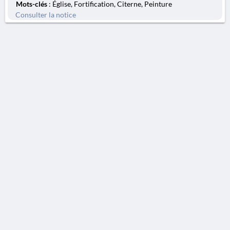
Mots-clés
: Église, Fortification, Citerne, Peinture
Consulter la notice
AVERTISSEMENT
La Chronique des fouilles en ligne ne constitue en aucun cas une publication des
découvertes qui y sont signalées. L'EfA et la BSA ne peuvent délivrer de copie des
illustrations qui y sont reproduites et dont ils ne détiennent pas les droits.