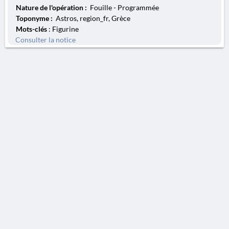
Nature de l'opération :
Fouille - Programmée
Toponyme :
Astros, region_fr, Grèce
Mots-clés
: Figurine
Consulter la notice
AVERTISSEMENT
La Chronique des fouilles en ligne ne constitue en aucun cas une publication des
découvertes qui y sont signalées. L'EfA et la BSA ne peuvent délivrer de copie des