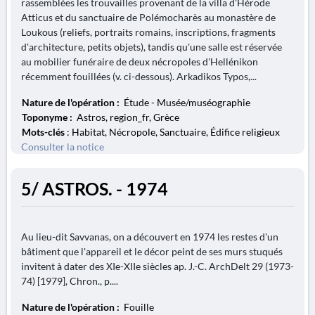
rassemblées les trouvailles provenant de la villa d'Hérode
Atticus et du sanctuaire de Polémocharès au monastère de
Loukous (reliefs, portraits romains, inscriptions, fragments
d'architecture, petits objets), tandis qu'une salle est réservée
au mobilier funéraire de deux nécropoles d'Hellénikon
récemment fouillées (v. ci-dessous). Arkadikos Typos,...
Nature de l'opération :
Étude - Musée/muséographie
Toponyme :
Astros, region_fr, Grèce
Mots-clés
: Habitat, Nécropole, Sanctuaire, Édifice religieux
Consulter la notice
5/ ASTROS. - 1974
Au lieu-dit Savvanas, on a découvert en 1974 les restes d'un
bâtiment que l'appareil et le décor peint de ses murs stuqués
invitent à dater des XIe-XIIe siècles ap. J.-C. ArchDelt 29 (1973-
74) [1979], Chron., p....
Nature de l'opération :
Fouille