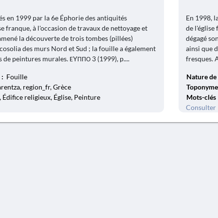
s en 1999 par la 6e Éphorie des antiquités
En 1998, l
se franque, à l'occasion de travaux de nettoyage et
de l'églis
mené la découverte de trois tombes (pillées)
dégagé son
cosolia des murs Nord et Sud ; la fouille a également
ainsi que 
 de peintures murales. ΕYΠΠΟ 3 (1999), p....
fresques. A
 :
Fouille
Nature de 
rentza, region_fr, Grèce
Toponyme
 Édifice religieux, Église, Peinture
Mots-clés
Consulter 