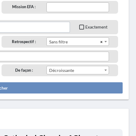
Mission EFA :
Exactement
×
Retrospectif :
Sans filtre
De façon :
Décroissante
cher