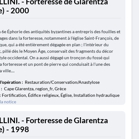
LLINI. - Forteresse de Glarentza
e) - 2000
 6e Éphorie des antiquités byzantines a entrepris des fouilles et
ages dans la forteresse, notamment à l'église Saint-François, de
que, qui a été entièrement dégagée en plan ; l'intérieur du
pillé dès le Moyen Âge, conservait des fragments du décor
tyle occidental. On a aussi dégagé un tronçon du fossé qui
a forteresse et un pont de pierre qui conduisait à l'une des
 ville....
l'opération :
Restauration/Conservation/Anastylose
 :
Cape Glarentza, region_fr, Grèce
: Fortification, Édifice religieux, Église, Installation hydraulique
la notice
LLINI. - Forteresse de Glarentza
e) - 1998