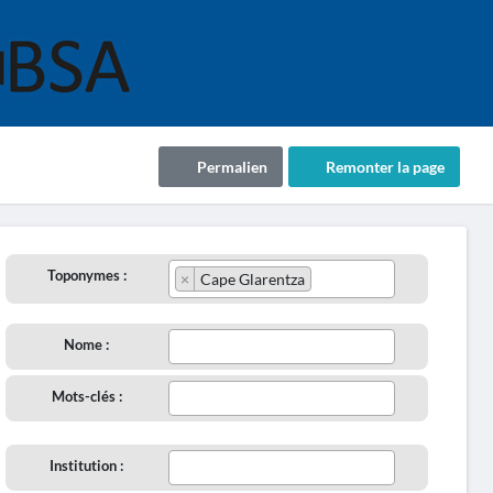
Permalien
Remonter la page
Toponymes :
×
Cape Glarentza
Nome :
Mots-clés :
Institution :