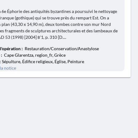
a 6e Éphorie des antiquités byzantines a poursuivi le nettoyage
e franque (gothique) qui se trouve près du rempart Est. On a
 plan (43,30 x 14,90 m), deux tombes contre son mur Nord
des fragments de sculptures architecturales et des lambeaux de
D 53 (1998) [2004] Β'1, p. 310 [D....
l'opération :
Restauration/Conservation/Anastylose
 :
Cape Glarentza, region_fr, Grèce
: Sépulture, Édifice religieux, Église, Peinture
la notice