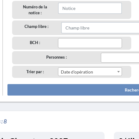
Numéro de la
notice :
Champ libre :
BCH :
Personnes :
Trier par :
Date d'opération
Recher
 :
8