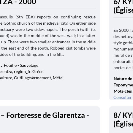
TZA - 2000
6/ KY
(Églis
nasoulis (6th EBA) reports on continuing rescue
ge Gothic church of the medieval city. On either side
anctuary were two side-chapels. The porch (with its
En 2000, la
und) was in the middle of the west wall; in a latter
des nettoy
 up. There were two smaller entrances in the middle
style gothi
d the east end of the south. Robbed cist tombs were
monument, 
des of the building, and in the fill...
mural de s
entourait l
 :
Fouille - Sauvetage
portes de la
rentza, region_fr, Grèce
épulture, Outillage/armement, Métal
Nature de 
Toponyme
Mots-clés
Consulter 
 – Forteresse de Glarentza -
8/ KY
(Églis