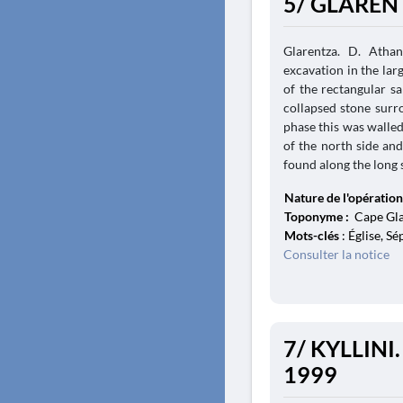
5/ GLAREN
Glarentza. D. Atha
excavation in the lar
of the rectangular s
collapsed stone surro
phase this was walled
of the north side an
found along the long si
Nature de l'opération
Toponyme :
Cape Gla
Mots-clés
: Église, S
Consulter la notice
7/ KYLLINI.
1999