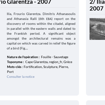
urio Glarentza - 2007
2/ Ili
2007
Ilia, Frourio Glarentza. Dimitris Athanasoulis
and Athanasia Ralli (6th ΕΒΑ) report on the
discovery of rooms within the citadel, aligned
in parallel with the eastern walls and dated to
the Frankish period. A significant object
amongst the architectural remains was a
capital on which was carved in relief the figure
of a bird (Fig....
Nature de l'opération :
Fouille - Sauvetage
Toponyme :
Cape Glarentza, region_fr, Grèce
Mots-clés
: Fortification, Sculpture, Pierre,
Port
Consulter la notice