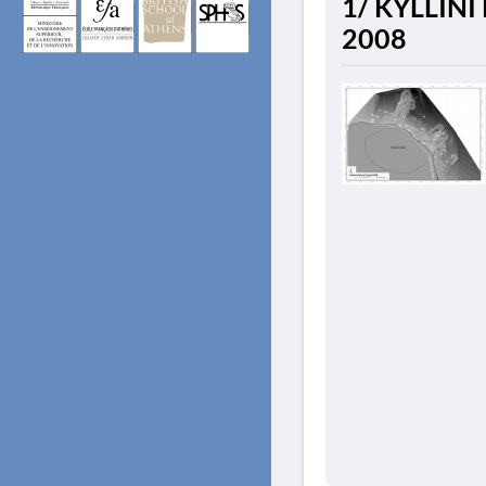
1/ KYLLINI 
2008