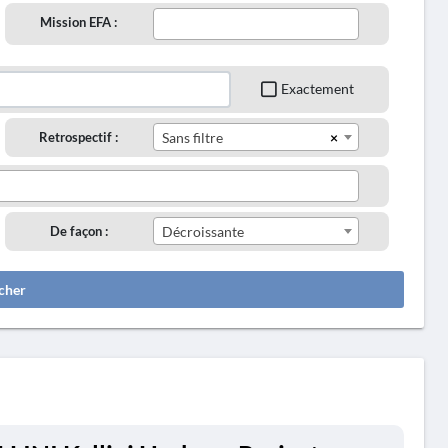
Mission EFA :
Exactement
×
Retrospectif :
Sans filtre
De façon :
Décroissante
cher