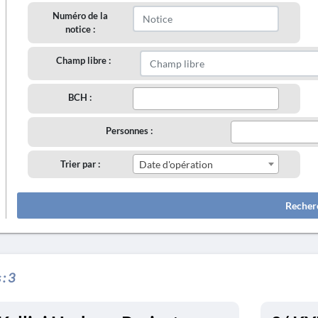
Numéro de la
notice :
Champ libre :
BCH :
Personnes :
Trier par :
Date d'opération
Recher
 :
3