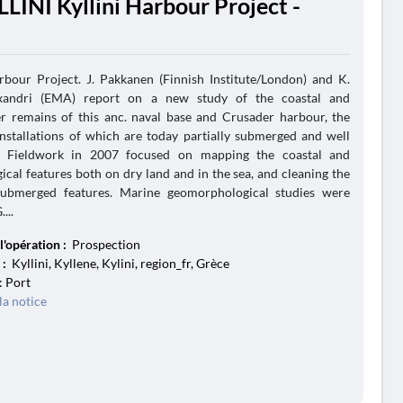
LLINI Kyllini Harbour Project -
rbour Project. J. Pakkanen (Finnish Institute/London) and K.
exandri (EMA) report on a new study of the coastal and
r remains of this anc. naval base and Crusader harbour, the
installations of which are today partially submerged and well
. Fieldwork in 2007 focused on mapping the coastal and
ical features both on dry land and in the sea, and cleaning the
 submerged features. Marine geomorphological studies were
...
l'opération :
Prospection
 :
Kyllini, Kyllene, Kylini, region_fr, Grèce
: Port
la notice