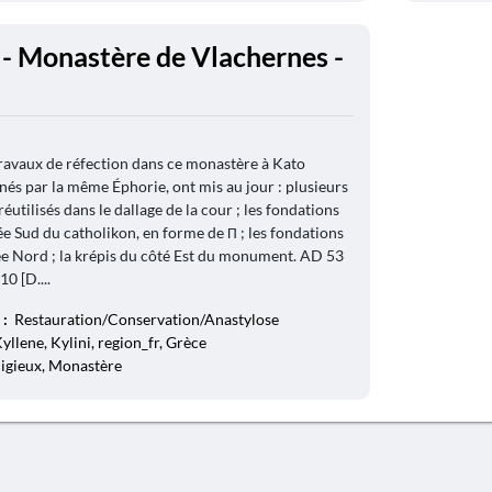
 - Monastère de Vlachernes -
ravaux de réfection dans ce monastère à Kato
nés par la même Éphorie, ont mis au jour : plusieurs
éutilisés dans le dallage de la cour ; les fondations
ée Sud du catholikon, en forme de Π ; les fondations
ée Nord ; la krépis du côté Est du monument. AD 53
10 [D....
 :
Restauration/Conservation/Anastylose
Kyllene, Kylini, region_fr, Grèce
eligieux, Monastère