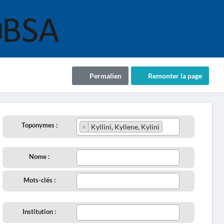
Permalien
Remonter la page
Toponymes :
×
Kyllini, Kyllene, Kylini
Nome :
Mots-clés :
Institution :