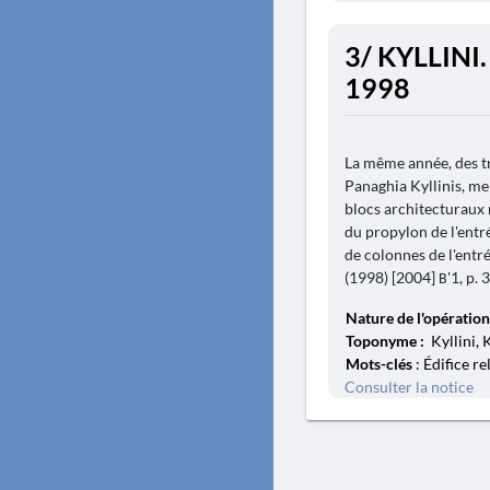
3/ KYLLINI.
1998
La même année, des t
Panaghia Kyllinis, me
blocs architecturaux r
du propylon de l'entr
de colonnes de l'entr
(1998) [2004] Β'1, p. 3
Nature de l'opération
Toponyme :
Kyllini, 
Mots-clés
: Édifice r
Consulter la notice