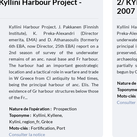
Kyllini Harbour Project -
2/ KY
2007
Kyllini Harbour Project. J. Pakkanen (Finnish
Kyllini Ha
Institute), K. Preka-Alexandri (Director
Preka-Al
emerita, EMA) and D. Athanasoulis (formerly
underwate
6th EBA, now Director, 25th EBA) report on a
principal 
2nd season of survey of the underwater
preserved
remains of an anc. naval base and Fr harbour.
archaeolog
The harbour had an important geostrategic
partially
location and a tactical role in warfare and trade
begun by G.
in W Greece from Cl antiquity to Med times,
Nature de 
being the principal harbour of anc. Elis. The
Toponyme
existence of Gr harbour structures below those
Mots-clés
of the Fr...
Consulter 
Nature de l'opération :
Prospection
Toponyme :
Kyllini, Kyllene,
Kylini, region_fr, Grèce
Mots-clés
: Fortification, Port
Consulter la notice