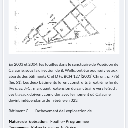
En 2003 et 2004, les fouilles dans le sanctuaire de Poséidon de
Calaurie, sous la direction de B. Wells, ont été poursuivies aux
abords des bâtiments C et D (v. BCH 127 [2003] Chron., p. 776)
(fig. 51). Les deux bâtiments furent construits à l'extrême fin du
IVe s. av. J.-C., marquant l'extension du sanctuaire vers le Sud ;
ces travaux doivent coïncider avec le moment où Calaurie
devint indépendante de Trézène en 323.
Bâtiment C. — L'achèvement de l'exploration de...
Nature de l'opération :
Fouille - Programmée
Toponyme :
Kalavria, region_fr, Grèce