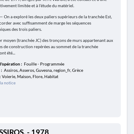
ativement limitée et à l'étude du matériel.
 — On a exploré les deux paliers supérieurs de la tranchée Est,
ccorder avec suffisamment de marge les séquences
iques des trois paliers.
ier moyen (tranchée JC) des tronçons de murs appartenant aux
s de construction repérées au sommet de la tranchée
ont été...
l'opération :
Fouille - Programmée
 :
Assiros, Asseros, Guvesna, region_fr, Grèce
: Voierie, Maison, Flore, Habitat
la notice
SSIROS. - 1978