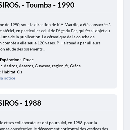
SIROS. - Toumba - 1990
e de 1990, sous la direction de K.A. Wardle, a été consacrée à
matériel, en particulier celui de l'Âge du Fer, qui fera l'objet du
lume de la publication. La céramique de la couche de
 compte à elle seule 120 vases. P. Halstead a par ailleurs
on étude des ossements...
l'opération :
Étude
 :
Assiros, Asseros, Guvesna, region_fr, Grèce
: Habitat, Os
la notice
SIROS - 1988
le et ses collaborateurs ont poursuivi, en 1988, pour la
année consécutive, le dégagement horizontal des vestiges des