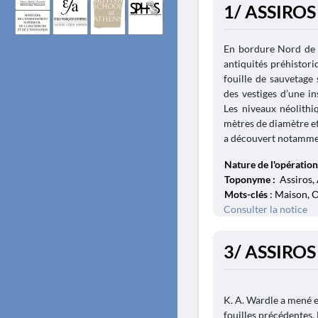
1/ ASSIROS
En bordure Nord de 
antiquités préhistori
fouille de sauvetage
des vestiges d’une in
Les niveaux néolithiq
mètres de diamètre et
a découvert notamment
Nature de l'opération
Toponyme :
Assiros, 
Mots-clés
: Maison, 
Consulter la notice
3/ ASSIROS
K. A. Wardle a mené 
fouilles précédentes.