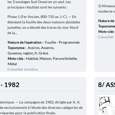
les 3 sondages Sud-Ouest en un seul. Les
1) Niveaux
principaux résultats sont les suivants :
moderne so
Phase 1 (Fer Ancien, 800-750 av. J.-C). — En
Nature de 
étendant la fouille des deux maisons absidales
Toponyme
jumelles, on a décelé des traces du mur Nord
Mots-clés
de la...
Consulter 
Nature de l'opération :
Fouille - Programmée
Toponyme :
Assiros, Asseros,
Guvesna, region_fr, Grèce
Mots-clés
: Habitat, Maison, Parure/toilette,
Métal
Consulter la notice
 - 1982
8/ AS
ritannique. — La campagne de 1982, dirigée par K. A.
ée exclusivement à l'étude des diverses catégories de
préparées pour la publication finale.