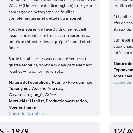
Wardle (Université de Birmingham) a dirigé une
fouille rel
campagne de nettoyages, de fouilles
1) Fouille.
complémentaires et d'étude du matériel.
afin de ra
Tout le matériel de l'âge du Bronze recueilli
stratigraph
jusqu'à présent a été trié, classé, regroupé par
Sur le pal
unités architecturales, et préparé pour l'étude
deux phase
finale.
inférieure 
Sur le terrain, les travaux ont été centrés sur
Nature de 
quatre secteurs, dont deux déjà partiellement
Toponyme
fouillés — le palier moyen et...
Mots-clés
Nature de l'opération :
Fouille - Programmée
Consulter 
Toponyme :
Assiros, Asseros,
Guvesna, region_fr, Grèce
Mots-clés
: Habitat, Production/extraction,
Voierie, Pierre
Consulter la notice
S. - 1979
12/ A