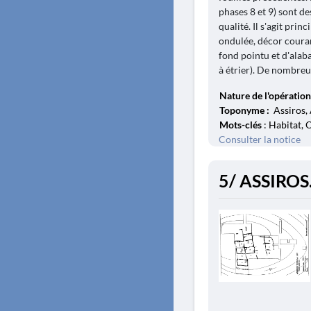
phases 8 et 9) sont d
qualité. Il s'agit pr
ondulée, décor courant
fond pointu et d'alab
à étrier). De nombreux
Nature de l'opération
Toponyme :
Assiros, 
Mots-clés
: Habitat, 
Consulter la notice
5/ ASSIROS.