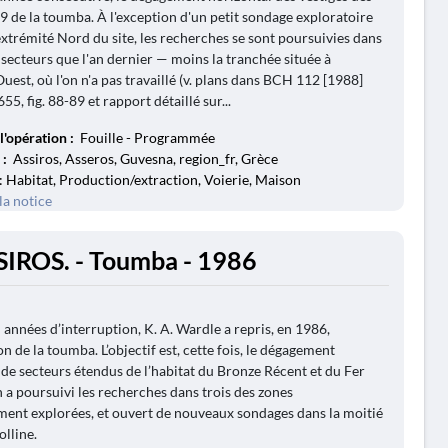
 9 de la toumba. À l'exception d'un petit sondage exploratoire
'extrémité Nord du site, les recherches se sont poursuivies dans
secteurs que l'an dernier — moins la tranchée située à
uest, où l'on n'a pas travaillé (v. plans dans BCH 112 [1988]
655, fig. 88-89 et rapport détaillé sur...
l'opération :
Fouille - Programmée
 :
Assiros, Asseros, Guvesna, region_fr, Grèce
: Habitat, Production/extraction, Voierie, Maison
la notice
SIROS. - Toumba - 1986
 années d’interruption, K. A. Wardle a repris, en 1986,
on de la toumba. L’objectif est, cette fois, le dégagement
 de secteurs étendus de l’habitat du Bronze Récent et du Fer
 a poursuivi les recherches dans trois des zones
nt explorées, et ouvert de nouveaux sondages dans la moitié
olline.