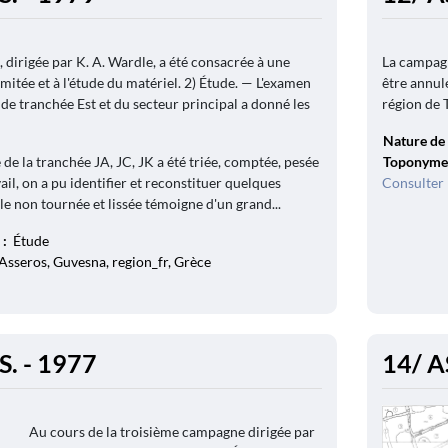
dirigée par K. A. Wardle, a été consacrée à une
La campagn
imitée et à l'étude du matériel. 2) Étude. — L'examen
être annulé
nde tranchée Est et du secteur principal a donné les
région de 
Nature de 
de la tranchée JA, JC, JK a été triée, comptée, pesée
Toponyme
vail, on a pu identifier et reconstituer quelques
Consulter 
le non tournée et lissée témoigne d'un grand...
 :
Étude
Asseros, Guvesna, region_fr, Grèce
S. - 1977
14/ A
Au cours de la troisième campagne dirigée par