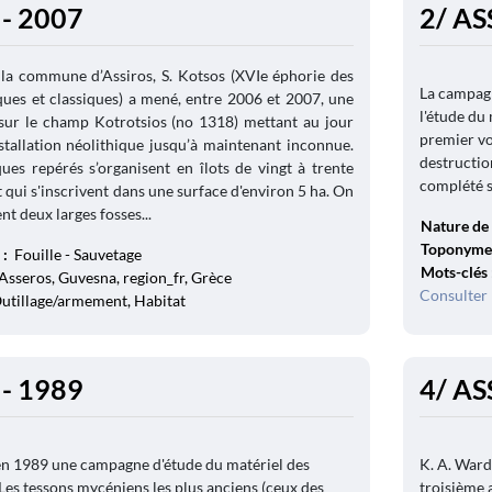
 - 2007
2/ AS
la commune d’Assiros, S. Kotsos (XVIe éphorie des
La campagn
ques et classiques) a mené, entre 2006 et 2007, une
l'étude du 
 sur le champ Kotrotsios (no 1318) mettant au jour
premier vo
stallation néolithique jusqu’à maintenant inconnue.
destruction
ues repérés s’organisent en îlots de vingt à trente
complété s
 qui s'inscrivent dans une surface d'environ 5 ha. On
 deux larges fosses...
Nature de 
Toponyme
 :
Fouille - Sauvetage
Mots-clés
Asseros, Guvesna, region_fr, Grèce
Consulter 
Outillage/armement, Habitat
 - 1989
4/ AS
en 1989 une campagne d'étude du matériel des
K. A. Ward
 Les tessons mycéniens les plus anciens (ceux des
troisième 