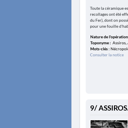
Toute la céramique e
recollages ont été ef
du Fer), dont on pos
pour une fouille d'habi
Nature de l'opération
Toponyme :
Assiros, 
Mots-clés
: Nécropole
Consulter la notice
9/ ASSIROS.