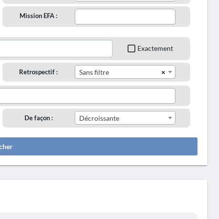
Mission EFA :
Exactement
×
Retrospectif :
Sans filtre
De façon :
Décroissante
cher