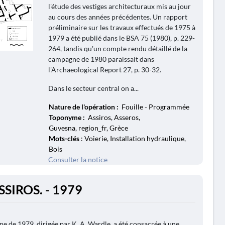
l'étude des vestiges architecturaux mis au jour
au cours des années précédentes. Un rapport
préliminaire sur les travaux effectués de 1975 à
1979 a été publié dans le BSA 75 (1980), p. 229-
264, tandis qu'un compte rendu détaillé de la
campagne de 1980 paraissait dans
l'Archaeological Report 27, p. 30-32.
Dans le secteur central on a...
Nature de l'opération :
Fouille - Programmée
Toponyme :
Assiros, Asseros,
Guvesna, region_fr, Grèce
Mots-clés
: Voierie, Installation hydraulique,
Bois
Consulter la notice
SSIROS. - 1979
e de 1979, dirigée par K. A. Wardle, a été consacrée à une