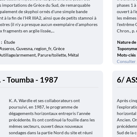
es importations de Grèce du Sud, de remarquable
phases 1 à
incipalement de skyphoi ornés d'une simple bande
ouvert à l
 à la fin de l'HR IIIA2, ainsi que de petits stamnoi à
les mêmes 
astres (il n'y a presque aucun exemplaire d'amphores
l'extrême O
 fragments en argile lissée,...
Chron., p. 
 :
Étude
Nature de 
Asseros, Guvesna, region_fr, Grèce
Toponyme
Outillage/armement, Parure/toilette, Métal
Mots-clés
Consulter 
 - Toumba - 1987
6/ AS
K. A. Wardle et ses collaborateurs ont
Après cinq
poursuivi, en 1987, le programme de
l’explorati
dégagements horizontaux entrepris l'année
horizontal
précédente. Ils ont continué la fouille dans les
Ancien. On
mêmes secteurs, ouvert deux nouveaux
précédemme
sondages dans la partie Nord du site et réuni
Sud de la c