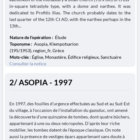
in-square tetrastyle type, with a dome and narthex. It was
dedicated to Profitis Ilias. The church probably dates to the
last quarter of the 12th Ct AD, with the narthex perhaps in the
13th...
Nature de l'opération :
Étude
Toponyme :
Asopia, Klempotsarion
(195/1953), region_fr, Grèce
Mots-clés
: Église, Monastère, Édifice religieux, Sanctuaire
Consulter la notice
2/ ASOPIA - 1997
En 1997, des fouilles d'urgence effectuées au Sud et au Sud-Est
du village, à l'occasion de l'installation du gazoduc, ont amené
la découverte d'une quinzaine de tombes, dont quatre bûchers,
appartenant à une ou deux nécropoles. D'après leur riche
mobilier, les tombes datent de l'époque classique. On note
aussi la présence de vestiges épars appartenant sans doute à