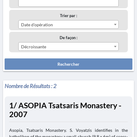
Trier par :
Date d'opération
De façon :
Décroissante
Rechercher
Nombre de Résultats :
2
1/ ASOPIA Tsatsaris Monastery -
2007
Asopia, Tsatsaris Monastery. S. Voyatzis identifies in the
katholikon of the monastery a small church (9.8 x 6m) of cross-