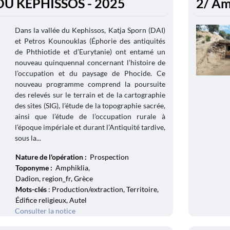
DU KEPHISSOS - 2025
2/ Am
Dans la vallée du Kephissos, Katja Sporn (DAI)
et Petros Kounouklas (Éphorie des antiquités
de Phthiotide et d’Eurytanie) ont entamé un
nouveau quinquennal concernant l’histoire de
l’occupation et du paysage de Phocide. Ce
nouveau programme comprend la poursuite
des relevés sur le terrain et de la cartographie
des sites (SIG), l’étude de la topographie sacrée,
ainsi que l’étude de l’occupation rurale à
l’époque impériale et durant l’Antiquité tardive,
sous la...
Nature de l'opération :
Prospection
Toponyme :
Amphiklia,
Dadion, region_fr, Grèce
Mots-clés
: Production/extraction, Territoire,
Édifice religieux, Autel
Consulter la notice