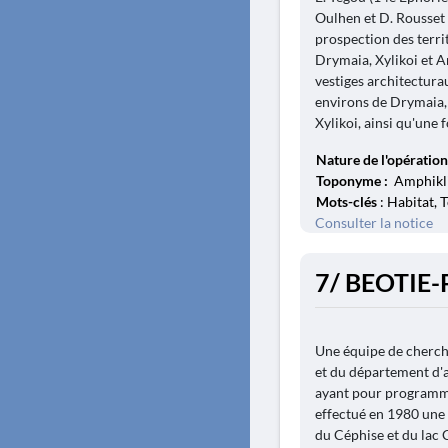
Oulhen et D. Rousset
prospection des terri
Drymaia, Xylikoi et A
vestiges architecturau
environs de Drymaia, 
Xylikoi, ainsi qu'une 
Nature de l'opération
Toponyme :
Amphikli
Mots-clés
: Habitat, T
Consulter la notice
7/ BEOTIE-
Une équipe de cherche
et du département d'a
ayant pour programme 
effectué en 1980 une
du Céphise et du lac 