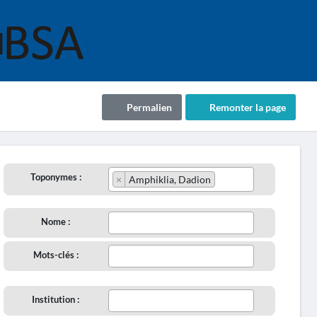
Permalien
Remonter la page
Toponymes :
×
Amphiklia, Dadion
Nome :
Mots-clés :
Institution :