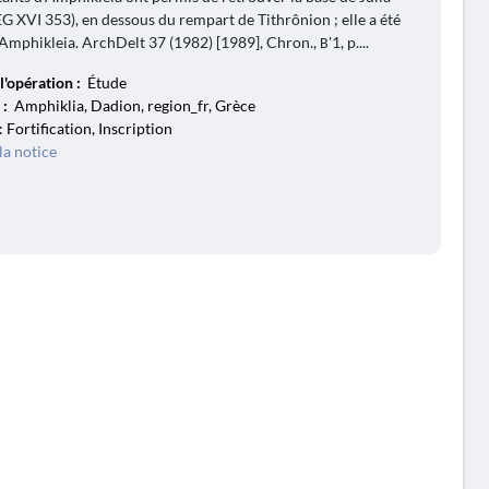
 XVI 353), en dessous du rempart de Tithrônion ; elle a été
Amphikleia. ArchDelt 37 (1982) [1989], Chron., Β'1, p....
l'opération :
Étude
 :
Amphiklia, Dadion, region_fr, Grèce
: Fortification, Inscription
la notice