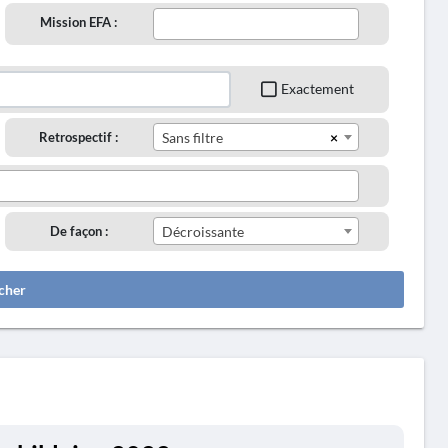
Mission EFA :
Exactement
×
Retrospectif :
Sans filtre
De façon :
Décroissante
cher