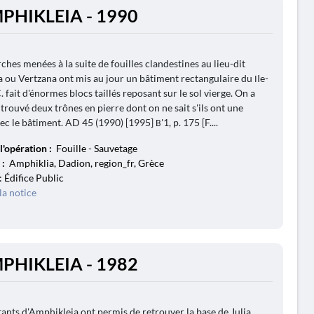
PHIKLEIA - 1990
ches menées à la suite de fouilles clandestines au lieu-dit
 ou Vertzana ont mis au jour un bâtiment rectangulaire du ΙIe-
.-C. fait d'énormes blocs taillés reposant sur le sol vierge. On a
trouvé deux trônes en pierre dont on ne sait s'ils ont une
ec le bâtiment. AD 45 (1990) [1995] Β'1, p. 175 [F....
l'opération :
Fouille - Sauvetage
 :
Amphiklia, Dadion, region_fr, Grèce
: Édifice Public
la notice
PHIKLEIA - 1982
ants d'Amphikleia ont permis de retrouver la base de Julia