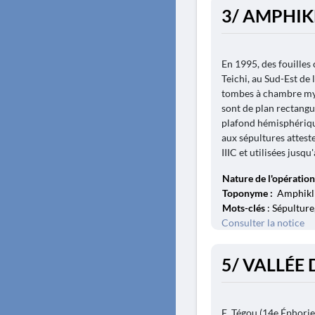
3/ AMPHIKL
En 1995, des fouilles 
Teichi, au Sud-Est de 
tombes à chambre myc
sont de plan rectangul
plafond hémisphérique
aux sépultures atteste
IIIC et utilisées jusqu'
Nature de l'opération
Toponyme :
Amphikli
Mots-clés
: Sépulture
Consulter la notice
5/ VALLÉE 
E. Tégou (14e Éphorie 