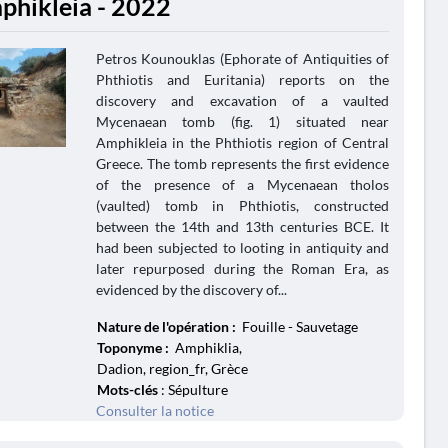
phikleia - 2022
Petros Kounouklas (Ephorate of Antiquities of
Phthiotis and Euritania) reports on the
discovery and excavation of a vaulted
Mycenaean tomb (fig. 1) situated near
Amphikleia in the Phthiotis region of Central
Greece. The tomb represents the first evidence
of the presence of a Mycenaean tholos
(vaulted) tomb in Phthiotis, constructed
between the 14th and 13th centuries BCE. It
had been subjected to looting in antiquity and
later repurposed during the Roman Era, as
evidenced by the discovery of...
Nature de l'opération :
Fouille - Sauvetage
Toponyme :
Amphiklia,
Dadion, region_fr, Grèce
Mots-clés
: Sépulture
Consulter la notice