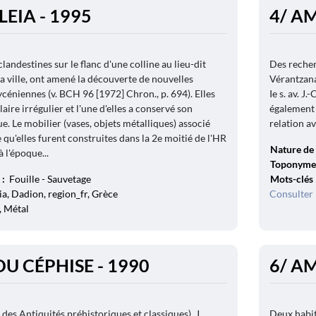
EIA - 1995
4/ AM
clandestines sur le flanc d'une colline au lieu-dit
Des recher
la ville, ont amené la découverte de nouvelles
Vérantzana
éniennes (v. BCH 96 [1972] Chron., p. 694). Elles
Ie s. av. J
aire irrégulier et l'une d'elles a conservé son
également 
. Le mobilier (vases, objets métalliques) associé
relation av
 qu'elles furent construites dans la 2e moitié de l'HR
Nature de 
à l'époque...
Toponyme
 :
Fouille - Sauvetage
Mots-clés
a, Dadion, region_fr, Grèce
Consulter 
, Métal
DU CÉPHISE - 1990
6/ AM
des Antiquités préhistoriques et classiques), J.
Deux habit