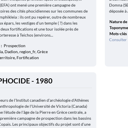
 (EFA) ont mené une première campagne de
Domna (SEG
toires des cités phocidiennes sur les communes de
déposée à 
mphikleia : ils ont pu repérer, outre de nombreux
Nature de 
x épars, les vestiges d'un temple ( ?) dans les
Toponyme
deux fortifications et une tour isolée près de
Mots-clés
forteresse à Teichos (environs...
Consulter 
 :
Prospection
a, Dadion, region_fr, Grèce
erritoire, Fortification
PHOCIDE - 1980
urs de l'Institut canadien d'archéologie d'Athènes
nthropologie de l'Université de Victoria (Canada)
l'étude de l'âge de la Pierre en Grèce centrale, a
 première campagne de prospection dans les bassins
Copaïs. Les principaux objectifs du projet sont d'une