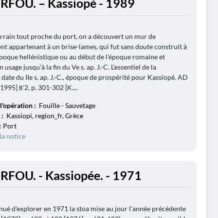
RFOU. – Kassiopè - 1989
rrain tout proche du port, on a découvert un mur de
t appartenant à un brise-lames, qui fut sans doute construit à
l'époque hellénistique ou au début de l'époque romaine et
usage jusqu'à la fin du Ve s. ap. J.-C. L'essentiel de la
date du IIe s. ap. J.-C., époque de prospérité pour Kassiopé. AD
1995] Β'2, p. 301-302 [K....
l'opération :
Fouille - Sauvetage
 :
Kassiopi, region_fr, Grèce
: Port
la notice
RFOU. - Kassiopée. - 1971
nué d'explorer en 1971 la stoa mise au jour l'année précédente