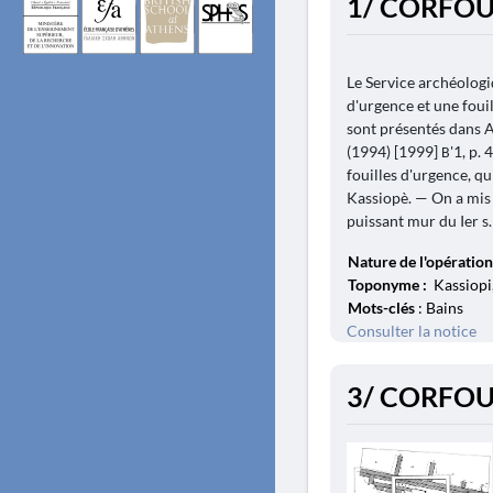
1/ CORFOU. 
Le Service archéologi
d'urgence et une fouil
sont présentés dans A
(1994) [1999] Β'1, p. 
fouilles d'urgence, qu
Kassiopè. — On a mis 
puissant mur du Ier s. 
Nature de l'opération
Toponyme :
Kassiopi,
Mots-clés
: Bains
Consulter la notice
3/ CORFOU 