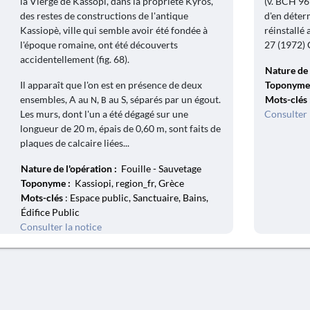
la Vierge de Kassôpi, dans la propriété Kyros,
(v. BCH 96 
des restes de constructions de l'antique
d'en déter
Kassiopè, ville qui semble avoir été fondée à
réinstallé
l'époque romaine, ont été découverts
27 (1972) C
accidentellement (fig. 68).
Nature de 
Il apparaît que l'on est en présence de deux
Toponyme
ensembles, A au Ν, Β au S, séparés par un égout.
Mots-clés
Les murs, dont l'un a été dégagé sur une
Consulter 
longueur de 20 m, épais de 0,60 m, sont faits de
plaques de calcaire liées...
Nature de l'opération :
Fouille - Sauvetage
Toponyme :
Kassiopi, region_fr, Grèce
Mots-clés
: Espace public, Sanctuaire, Bains,
Édifice Public
Consulter la notice