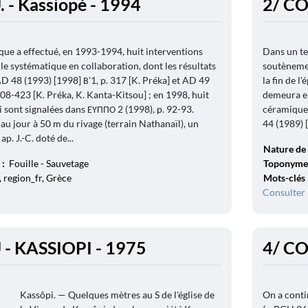
- Kassiopè - 1994
2/ CO
que a effectué, en 1993-1994, huit interventions
Dans un te
le systématique en collaboration, dont les résultats
soutènemen
D 48 (1993) [1998] Β'1, p. 317 [K. Préka] et AD 49
la fin de 
408-423 [K. Préka, K. Kanta-Kitsou] ; en 1998, huit
demeura en 
i sont signalées dans ΕΥΠΠΟ 2 (1998), p. 92-93.
céramique 
au jour à 50 m du rivage (terrain Nathanaïl), un
44 (1989) [
ap. J.-C. doté de...
Nature de 
 :
Fouille - Sauvetage
Toponyme
 region_fr, Grèce
Mots-clés
Consulter 
- KASSIOPI - 1975
4/ CO
Kassôpi. — Quelques mètres au S de l'église de
On a conti