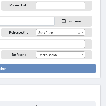
Mission EFA :
Exactement
×
Retrospectif :
Sans filtre
De façon :
Décroissante
cher