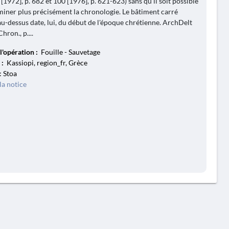
[1972], p. 682 et 100 [1976], p. 621-623) sans qu'il soit possible
miner plus précisément la chronologie. Le bâtiment carré
 au-dessus date, lui, du début de l'époque chrétienne. ArchDelt
hron., p....
l'opération :
Fouille - Sauvetage
 :
Kassiopi, region_fr, Grèce
: Stoa
la notice