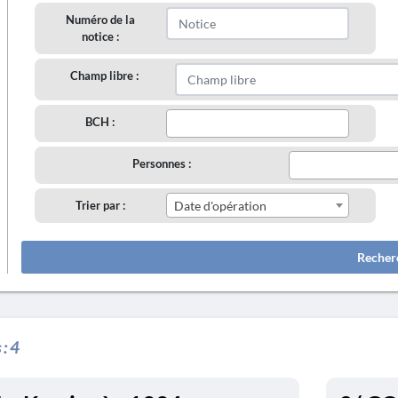
Numéro de la
notice :
Champ libre :
BCH :
Personnes :
Trier par :
Date d'opération
Recher
 :
4