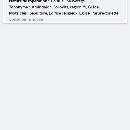
Nature de l'opération :
Fouille - Sauvetage
Toponyme :
Amindaion, Sorovits, region_fr, Grèce
Mots-clés
: Sépulture, Édifice religieux, Église, Parure/toilette
Consulter la notice
AVERTISSEMENT
La Chronique des fouilles en ligne ne constitue en aucun cas une publication des
découvertes qui y sont signalées. L'EfA et la BSA ne peuvent délivrer de copie des
illustrations qui y sont reproduites et dont ils ne détiennent pas les droits.