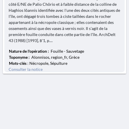
côté E/NE de Palio Chôrio et à faible distance de la colline de
Haghios Iôannis identifiée avec l'une des deux cités antiques de
l'île, ont dégagé trois tombes à ciste taillées dans le rocher
appartenant à la nécropole classique ; elles contenaient des
ossements ainsi que des vases à vernis noir. Il s'agit de la
première fouille conduite dans cette partie de l'île. ArchDelt
43 (1988) [1993], Β'1, p....
Nature de l'opération :
Fouille - Sauvetage
Toponyme :
Alonnisos, region_fr, Grèce
Mots-clés
: Nécropole, Sépulture
Consulter la notice