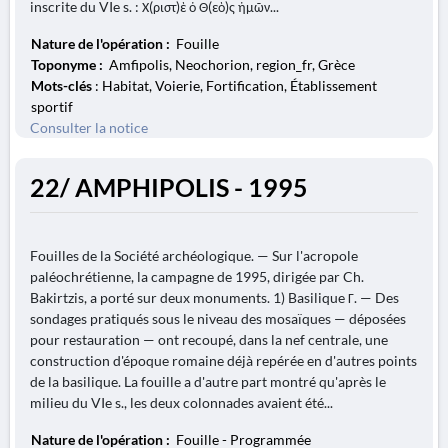
inscrite du VIe s. : Χ(ριστ)ὲ ὁ Θ(εὸ)ς ἡμῶν...
Nature de l'opération :
Fouille
Toponyme :
Amfipolis, Neochorion, region_fr, Grèce
Mots-clés
: Habitat, Voierie, Fortification, Établissement
sportif
Consulter la notice
22/ AMPHIPOLIS - 1995
Fouilles de la Société archéologique. — Sur l'acropole
paléochrétienne, la campagne de 1995, dirigée par Ch.
Bakirtzis, a porté sur deux monuments. 1) Basilique Γ. — Des
sondages pratiqués sous le niveau des mosaïques — déposées
pour restauration — ont recoupé, dans la nef centrale, une
construction d'époque romaine déjà repérée en d'autres points
de la basilique. La fouille a d'autre part montré qu'après le
milieu du VIe s., les deux colonnades avaient été...
Nature de l'opération :
Fouille - Programmée