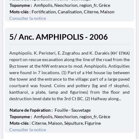
Toponyme :
Amfipolis, Neochorion, region_fr, Grèce
Mots-clés
: Fortification, Canalisation, Citerne, Maison
Consulter la notice
5/ Anc. AMPHIPOLIS - 2006
Amphipolis. K. Peristeri, E. Zografou and K. Darakis (ΚΗ' ΕΠΚΑ)
report on rescue excavation along the line of the road from the
Byz tower at the NW entrance to mod. Amphipolis. Antiquities
were found in 7 locations. (1) Part of a Hel house lay between
the tower and the entrance to the village: part of a large paved
courtyard was found. Coins and pottery (bg and rf skyphoi,
kantharoi, a plate, lamp and figurines) from the floor and
destruction level date to the 3rd Ct BC. (2) Halfway along...
Nature de l'opération :
Fouille - Sauvetage
Toponyme :
Amfipolis, Neochorion, region_fr, Grèce
Mots-clés
: Citerne, Maison, Sépulture, Figurine
Consulter la notice