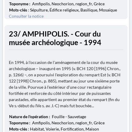
Toponyme :
Amfipolis, Neochorion, region_fr, Grèce
Mots-clés
: Sépulture, Édifice religieux, Basilique, Mosaïque
Consulter la notice
23/ AMPHIPOLIS. - Cour du
musée archéologique - 1994
En 1994, à l'occasion de l'aménagement de la cour du musée
archéologique – inauguré en 1995 (v. BCH 120 [1996] Chron.,
p. 1266) –, on a poursuivi l'exploration du rempart Est (v. BCH
122 [1998] Chron., p. 885), mettant au jour une sixième porte
de la ville. Pourvue à l'extérieur d'une cour rectangulaire
fortifiée et renforcée du côté intérieur par de puissantes
parastades, elle appartient au premier état du rempart (fin du
Ve s.-début du IVe s. av. J.-C) mais fut bouchée...
Nature de l'opération :
Fouille - Sauvetage
Toponyme :
Amfipolis, Neochorion, region_fr, Grèce
Mots-clés
: Habitat, Voierie, Fortification, Maison