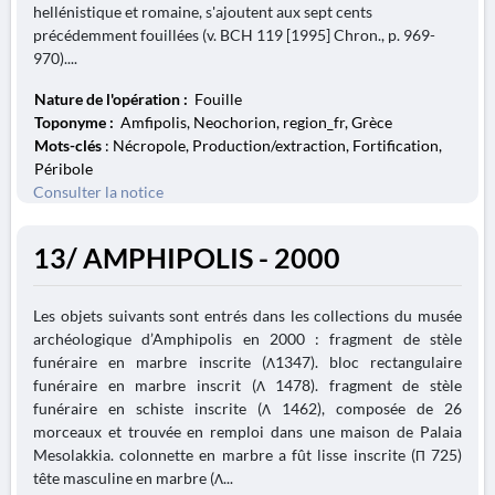
hellénistique et romaine, s'ajoutent aux sept cents
précédemment fouillées (v. BCH 119 [1995] Chron., p. 969-
970)....
Nature de l'opération :
Fouille
Toponyme :
Amfipolis, Neochorion, region_fr, Grèce
Mots-clés
: Nécropole, Production/extraction, Fortification,
Péribole
Consulter la notice
13/ AMPHIPOLIS - 2000
Les objets suivants sont entrés dans les collections du musée
archéologique d’Amphipolis en 2000 : fragment de stèle
funéraire en marbre inscrite (Λ1347). bloc rectangulaire
funéraire en marbre inscrit (Λ 1478). fragment de stèle
funéraire en schiste inscrite (Λ 1462), composée de 26
morceaux et trouvée en remploi dans une maison de Palaia
Mesolakkia. colonnette en marbre a fût lisse inscrite (Π 725)
tête masculine en marbre (Λ...