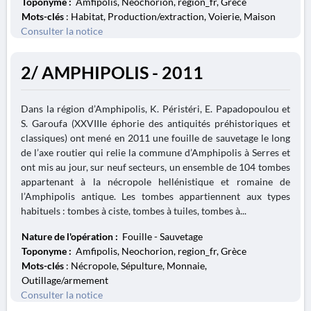
Toponyme :
Amfipolis, Neochorion, region_fr, Grèce
Mots-clés
: Habitat, Production/extraction, Voierie, Maison
Consulter la notice
2/ AMPHIPOLIS - 2011
Dans la région d’Amphipolis, K. Péristéri, E. Papadopoulou et
S. Garoufa (XXVIIIe éphorie des antiquités préhistoriques et
classiques) ont mené en 2011 une fouille de sauvetage le long
de l’axe routier qui relie la commune d’Amphipolis à Serres et
ont mis au jour, sur neuf secteurs, un ensemble de 104 tombes
appartenant à la nécropole hellénistique et romaine de
l’Amphipolis antique. Les tombes appartiennent aux types
habituels : tombes à ciste, tombes à tuiles, tombes à...
Nature de l'opération :
Fouille - Sauvetage
Toponyme :
Amfipolis, Neochorion, region_fr, Grèce
Mots-clés
: Nécropole, Sépulture, Monnaie,
Outillage/armement
Consulter la notice