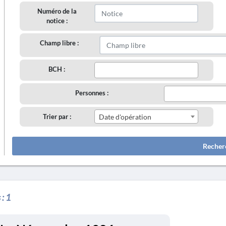
Numéro de la
notice :
Champ libre :
BCH :
Personnes :
Trier par :
Date d'opération
Recher
 :
1