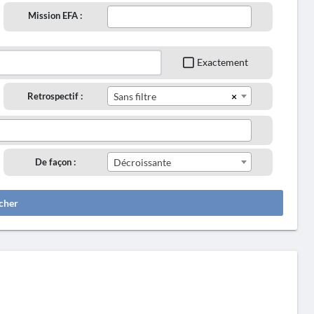
Mission EFA :
Exactement
×
Retrospectif :
Sans filtre
De façon :
Décroissante
cher