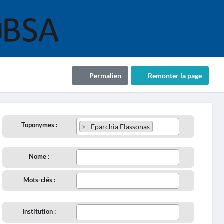
Permalien
Remonter la page
Toponymes :
×
Eparchia Elassonas
Nome :
Mots-clés :
Institution :