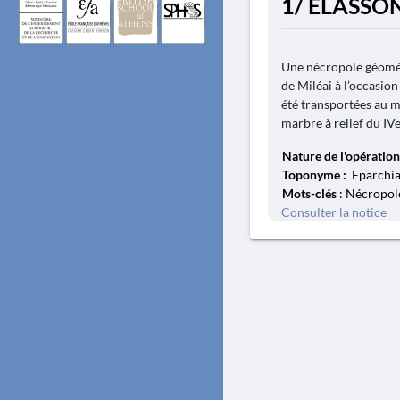
1/ ÉLASSON.
Une nécropole géométr
de Miléai à l’occasion
été transportées au m
marbre à relief du IVe 
Nature de l'opération
Toponyme :
Eparchia 
Mots-clés
: Nécropole
Consulter la notice