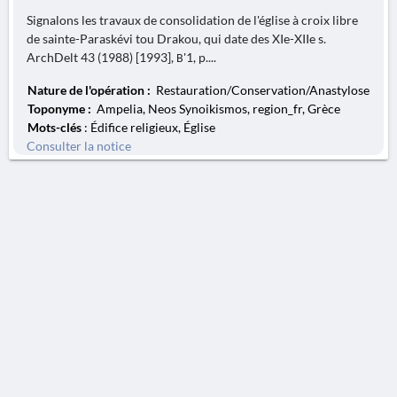
Signalons les travaux de consolidation de l'église à croix libre
de sainte-Paraskévi tou Drakou, qui date des XIe-XIIe s.
ArchDelt 43 (1988) [1993], Β'1, p....
Nature de l'opération :
Restauration/Conservation/Anastylose
Toponyme :
Ampelia, Neos Synoikismos, region_fr, Grèce
Mots-clés
: Édifice religieux, Église
Consulter la notice