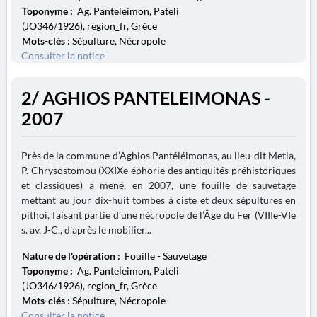
Toponyme :
Ag. Panteleimon, Pateli
(JO346/1926), region_fr, Grèce
Mots-clés
: Sépulture, Nécropole
Consulter la notice
2/ AGHIOS PANTELEIMONAS -
2007
Près de la commune d’Aghios Pantéléimonas, au lieu-dit Metla,
P. Chrysostomou (XXIXe éphorie des antiquités préhistoriques
et classiques) a mené, en 2007, une fouille de sauvetage
mettant au jour dix-huit tombes à ciste et deux sépultures en
pithoi, faisant partie d’une nécropole de l’Âge du Fer (VIIIe-VIe
s. av. J-C., d'après le mobilier...
Nature de l'opération :
Fouille - Sauvetage
Toponyme :
Ag. Panteleimon, Pateli
(JO346/1926), region_fr, Grèce
Mots-clés
: Sépulture, Nécropole
Consulter la notice