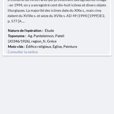
: en 1994, on y a enregistré cent dix-huit icônes et divers objets
liturgiques. La majorité des icônes date du XIXe s., mais cinq
datent du XVIIIe s. et seize du XVIIe s. AD 49 (1994) [1999] B'2,
p. 577 [A....
Nature de l'opération :
Étude
Toponyme :
Ag. Panteleimon, Pateli
(JO346/1926), region_fr, Grèce
Mots-clés
: Édifice religieux, Église, Peinture
Consulter la notice