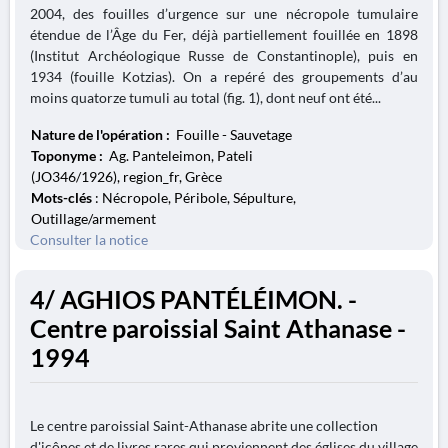
2004, des fouilles d’urgence sur une nécropole tumulaire
étendue de l’Âge du Fer, déjà partiellement fouillée en 1898
(Institut Archéologique Russe de Constantinople), puis en
1934 (fouille Kotzias). On a repéré des groupements d’au
moins quatorze tumuli au total (fig. 1), dont neuf ont été...
Nature de l'opération :
Fouille - Sauvetage
Toponyme :
Ag. Panteleimon, Pateli
(JO346/1926), region_fr, Grèce
Mots-clés
: Nécropole, Péribole, Sépulture,
Outillage/armement
Consulter la notice
4/ AGHIOS PANTÉLÉIMON. -
Centre paroissial Saint Athanase -
1994
Le centre paroissial Saint-Athanase abrite une collection
d'icônes et de livres rares qui proviennent des églises du village