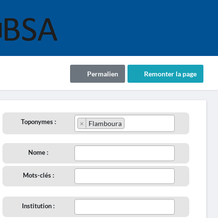
Permalien
Remonter la page
Toponymes :
×
Flamboura
Nome :
Mots-clés :
Institution :