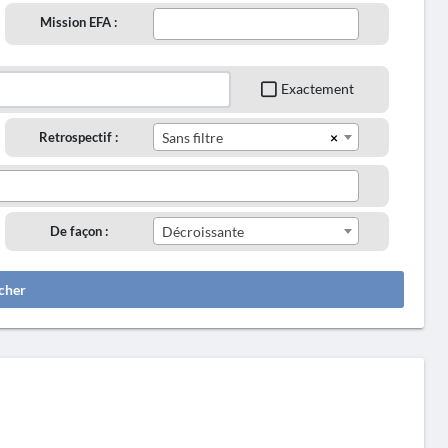
Mission EFA :
Exactement
×
Retrospectif :
Sans filtre
De façon :
Décroissante
cher