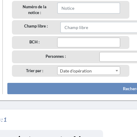
Numéro de la
notice :
Champ libre :
BCH :
Personnes :
Trier par :
Date d'opération
Recher
 :
1