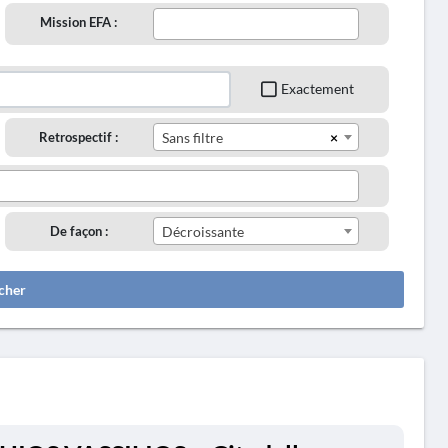
Mission EFA :
Exactement
×
Retrospectif :
Sans filtre
De façon :
Décroissante
cher