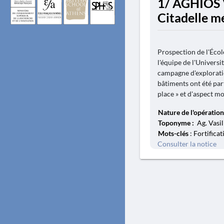
1/ AGHIOS 
Citadelle m
Prospection de l'Écol
l'équipe de l'Universi
campagne d'exploration
bâtiments ont été part
place » et d'aspect mo
Nature de l'opération
Toponyme :
Ag. Vasil
Mots-clés
: Fortificat
Consulter la notice