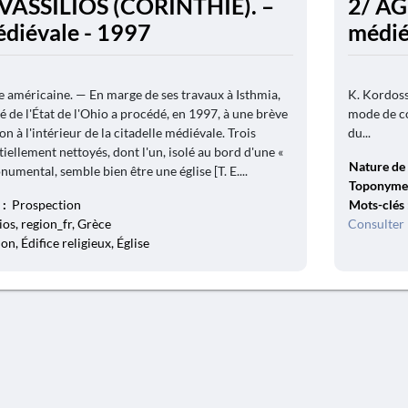
VASSILIOS (CORINTHIE). –
2/ AG
édiévale - 1997
médié
e américaine. — En marge de ses travaux à Isthmia,
K. Kordossi
té de l'État de l'Ohio a procédé, en 1997, à une brève
mode de co
 à l'intérieur de la citadelle médiévale. Trois
du...
iellement nettoyés, dont l'un, isolé au bord d'une «
Nature de 
numental, semble bien être une église [T. E....
Toponyme
 :
Prospection
Mots-clés
ios, region_fr, Grèce
Consulter 
ion, Édifice religieux, Église