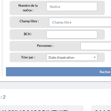
Numéro de la
notice :
Champ libre :
BCH :
Personnes :
Trier par :
Date d'opération
Recher
 :
2