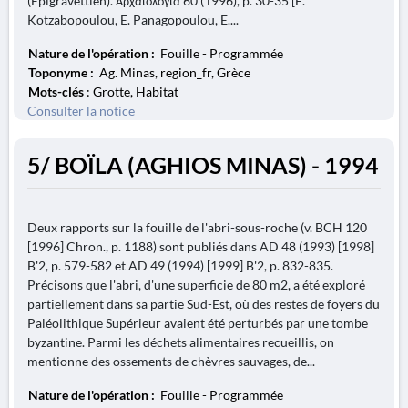
(Épigravettien). Αρχαιολογία 60 (1996), p. 30-35 [E.
Kotzabopoulou, E. Panagopoulou, E....
Nature de l'opération :
Fouille - Programmée
Toponyme :
Ag. Minas, region_fr, Grèce
Mots-clés
: Grotte, Habitat
Consulter la notice
5/ BOÏLA (AGHIOS MINAS) - 1994
Deux rapports sur la fouille de l'abri-sous-roche (v. BCH 120
[1996] Chron., p. 1188) sont publiés dans AD 48 (1993) [1998]
B'2, p. 579-582 et AD 49 (1994) [1999] B'2, p. 832-835.
Précisons que l'abri, d'une superficie de 80 m2, a été exploré
partiellement dans sa partie Sud-Est, où des restes de foyers du
Paléolithique Supérieur avaient été perturbés par une tombe
byzantine. Parmi les déchets alimentaires recueillis, on
mentionne des ossements de chèvres sauvages, de...
Nature de l'opération :
Fouille - Programmée