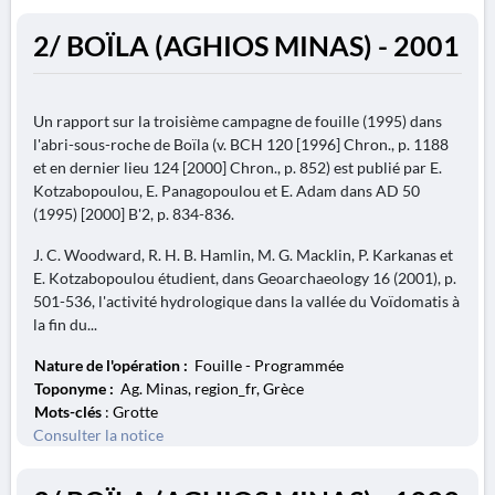
2/ BOÏLA (AGHIOS MINAS) - 2001
Un rapport sur la troisième campagne de fouille (1995) dans
l'abri-sous-roche de Boïla (v. BCH 120 [1996] Chron., p. 1188
et en dernier lieu 124 [2000] Chron., p. 852) est publié par E.
Kotzabopoulou, E. Panagopoulou et E. Adam dans AD 50
(1995) [2000] B'2, p. 834-836.
J. C. Woodward, R. H. B. Hamlin, M. G. Macklin, P. Karkanas et
E. Kotzabopoulou étudient, dans Geoarchaeology 16 (2001), p.
501-536, l'activité hydrologique dans la vallée du Voïdomatis à
la fin du...
Nature de l'opération :
Fouille - Programmée
Toponyme :
Ag. Minas, region_fr, Grèce
Mots-clés
: Grotte
Consulter la notice