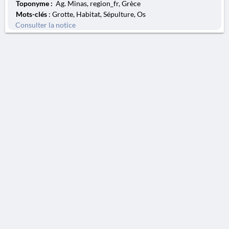
Toponyme :
Ag. Minas, region_fr, Grèce
Mots-clés
: Grotte, Habitat, Sépulture, Os
Consulter la notice
AVERTISSEMENT
La Chronique des fouilles en ligne ne constitue en aucun cas une publication des
découvertes qui y sont signalées. L'EfA et la BSA ne peuvent délivrer de copie des
illustrations qui y sont reproduites et dont ils ne détiennent pas les droits.