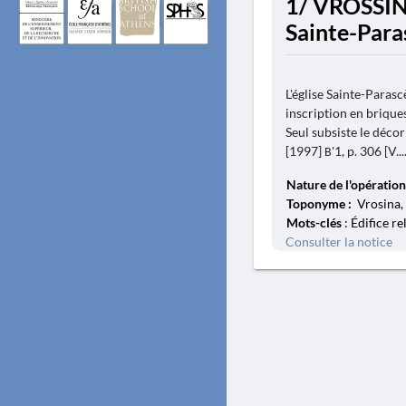
1/ VROSSIN
Sainte-Para
L'église Sainte-Parasc
inscription en brique
Seul subsiste le décor
[1997] Β'1, p. 306 [V...
Nature de l'opération
Toponyme :
Vrosina, 
Mots-clés
: Édifice re
Consulter la notice