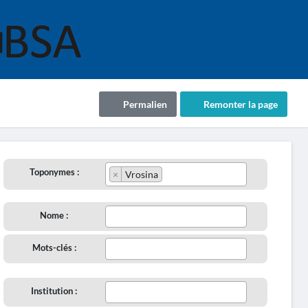
Permalien
Remonter la page
Toponymes :
×
Vrosina
Nome :
Mots-clés :
Institution :