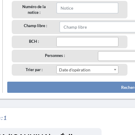
Numéro de la
notice :
Champ libre :
BCH :
Personnes :
Trier par :
Date d'opération
Recher
 :
1