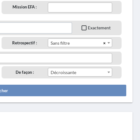
Mission EFA :
Exactement
×
Retrospectif :
Sans filtre
De façon :
Décroissante
cher