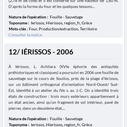
(2,78 m de côté) et il est conservé sur une hauteur de 1,60 m.
D’après la forme du four et les quelques tessons...
Nature de l'opération :
Fouille - Sauvetage
Toponyme :
Ierissos, Hierissos, region_fr, Grèce
Mots-clés
: Four, Production/extraction, Territoire
Consulter la notice
12/ IÉRISSOS - 2006
À Iérissos, L. Achilara (XVIe éphorie des antiquités
préhistoriques et classiques) a poursuivi en 2006 une fouille de
sauvetage sur le cours de Souilos, près de la plage d’Iérissos,
sur un bâtiment orthogonal d’orientation Nord-Ouest/ Sud-
Est, identifié à un atelier du IVe s. av. J.-C. On a identifié trois
états de construction : trois murs extérieurs appartiennent à
un état ancien, ainsi qu’un fragment de sol intérieur, pavé de
pierres. dans un deuxième état,...
Nature de l'opération :
Fouille - Sauvetage
Toponyme :
Ierissos, Hierissos, region_fr, Grèce