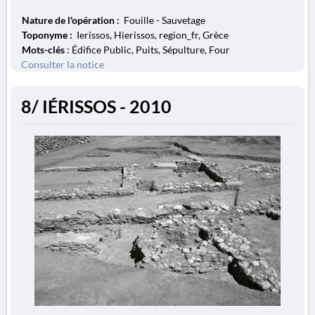
Nature de l'opération :
Fouille - Sauvetage
Toponyme :
Ierissos, Hierissos, region_fr, Grèce
Mots-clés
: Édifice Public, Puits, Sépulture, Four
Consulter la notice
8/ IÉRISSOS - 2010