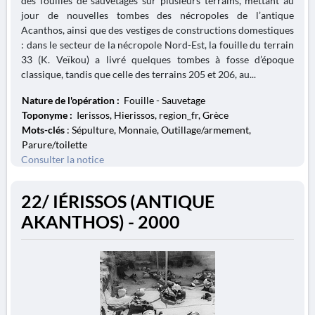
des fouilles de sauvetages sur plusieurs terrains, mettant au
jour de nouvelles tombes des nécropoles de l’antique
Acanthos, ainsi que des vestiges de constructions domestiques
: dans le secteur de la nécropole Nord-Est, la fouille du terrain
33 (K. Veïkou) a livré quelques tombes à fosse d’époque
classique, tandis que celle des terrains 205 et 206, au...
Nature de l'opération :
Fouille - Sauvetage
Toponyme :
Ierissos, Hierissos, region_fr, Grèce
Mots-clés
: Sépulture, Monnaie, Outillage/armement,
Parure/toilette
Consulter la notice
22/ IÉRISSOS (ANTIQUE
AKANTHOS) - 2000