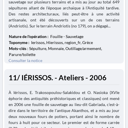
sauvetage sur plusieurs terrains et a mis au jour au total 649
sépultures allant de l’époque archaïque à l’Antiquité tardive.
Des restes architecturaux, liés peut-être à une activité
artisanale, ont été découverts sur un de ces terrains
(Andriotis). Sur le terrain Andriotis (no 179), on a dégagé...
Nature de l'opération :
Fouille - Sauvetage
Toponyme :
Ierissos, Hierissos, region_fr, Grèce
Mots-clés
: Sépulture, Monnaie, Outillage/armement,
Parure/toilette
Consulter la notice
11/ IÉRISSOS. - Ateliers - 2006
À Iérissos, E. Trakosopoulou-Salakidou et O. Nasioka (XVIe
éphorie des antiquités préhistoriques et classiques) ont mené
en 2006 une fouille de sauvetage au lieu-dit Gabriada, c’est-à-
dire dans le territoire de l’antique Akanthos, et a mis au jour
deux nouveaux fours de potiers, portant ainsi le nombre de
fours à huit pour ce secteur. Le premier est de forme carrée