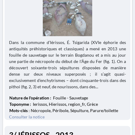
Dans la commune d’Iérissos, É. Tsigarida (XVIe éphorie des
antiquités préhistoriques et classiques) a mené en 2013 une
fouille de sauvetage sur le terrain Bogdanou et a mis au jour
une partie de nécropole du début de l’Âge du Fer (fig. 1). On a
découvert soixante-trois sépultures disposées de manière
dense sur deux niveaux superposés ; il s’agit quasi-
exclusivement d’enchytrismes – dont cinquante-trois dans des
pithoi (fig. 2, 3) et neuf, de nourissons, dans des...
Nature de l'opération :
Fouille - Sauvetage
Toponyme :
Ierissos, Hierissos, region_fr, Grèce
Mots-clés
: Nécropole, Péribole, Sépulture, Parure/toilette
Consulter la notice
3/ IÉRISSOS - 2013