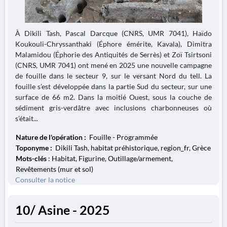
À Dikili Tash, Pascal Darcque (CNRS, UMR 7041), Haïdo
Koukouli-Chryssanthaki (Éphore émérite, Kavala), Dimitra
Malamidou (Éphorie des Antiquités de Serrès) et Zoï Tsirtsoni
(CNRS, UMR 7041) ont mené en 2025 une nouvelle campagne
de fouille dans le secteur 9, sur le versant Nord du tell. La
fouille s’est développée dans la partie Sud du secteur, sur une
surface de 66 m2. Dans la moitié Ouest, sous la couche de
sédiment gris-verdâtre avec inclusions charbonneuses où
s’était...
Nature de l'opération :
Fouille - Programmée
Toponyme :
Dikili Tash, habitat préhistorique, region_fr, Grèce
Mots-clés
: Habitat, Figurine, Outillage/armement,
Revêtements (mur et sol)
Consulter la notice
10/ Asine - 2025