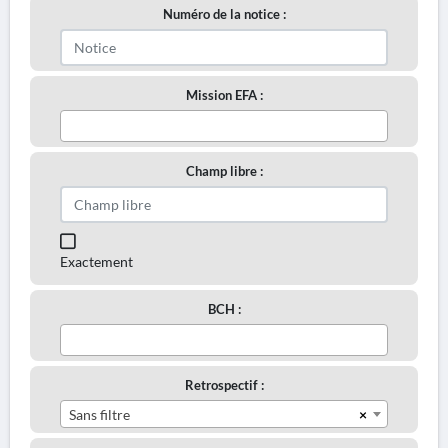
Numéro de la notice :
Mission EFA :
Champ libre :
Exactement
BCH :
Retrospectif :
×
Sans filtre