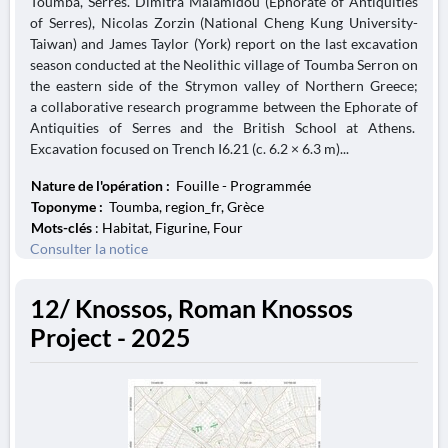
Toumba, Serres. Dimitra Malamidou (Ephorate of Antiquities
of Serres), Nicolas Zorzin (National Cheng Kung University-
Taiwan) and James Taylor (York) report on the last excavation
season conducted at the Neolithic village of Toumba Serron on
the eastern side of the Strymon valley of Northern Greece;
a collaborative research programme between the Ephorate of
Antiquities of Serres and the British School at Athens.
Excavation focused on Trench I6.21 (c. 6.2 × 6.3 m)...
Nature de l'opération :
Fouille - Programmée
Toponyme :
Toumba, region_fr, Grèce
Mots-clés
: Habitat, Figurine, Four
Consulter la notice
12/ Knossos, Roman Knossos
Project - 2025