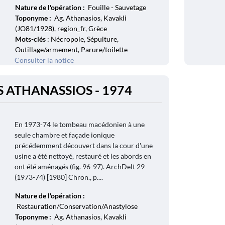
Nature de l'opération :
Fouille - Sauvetage
Toponyme :
Ag. Athanasios, Kavakli
(JO81/1928), region_fr, Grèce
Mots-clés
: Nécropole, Sépulture,
Outillage/armement, Parure/toilette
Consulter la notice
S ATHANASSIOS - 1974
En 1973-74 le tombeau macédonien à une
seule chambre et façade ionique
précédemment découvert dans la cour d'une
usine a été nettoyé, restauré et les abords en
ont été aménagés (fig. 96-97). ArchDelt 29
(1973-74) [1980] Chron., p....
Nature de l'opération :
Restauration/Conservation/Anastylose
Toponyme :
Ag. Athanasios, Kavakli