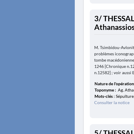
3/ THESSAL
Athanassios
M. Tsimbidou-Avloniti
problèmes iconographi
tombe macédonienne d
1246 [Chronique n.12
n.12582] ; voir aussi 
Nature de l'opération
Toponyme :
Ag. Athan
Mots-clés
: Sépulture
Consulter la notice
5/ THESSAL