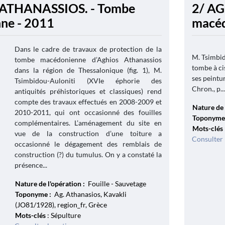
 ATHANASSIOS. - Tombe
2/ A
ne - 2011
macéd
Dans le cadre de travaux de protection de la
M. Tsimbid
tombe macédonienne d’Aghios Athanassios
tombe à ci
dans la région de Thessalonique (fig. 1), M.
ses peintu
Tsimbidou-Auloniti (XVIe éphorie des
Chron., p...
antiquités préhistoriques et classiques) rend
compte des travaux effectués en 2008-2009 et
Nature de 
2010-2011, qui ont occasionné des fouilles
Toponyme
complémentaires. L’aménagement du site en
Mots-clés
vue de la construction d’une toiture a
Consulter 
occasionné le dégagement des remblais de
construction (?) du tumulus. On y a constaté la
présence...
Nature de l'opération :
Fouille - Sauvetage
Toponyme :
Ag. Athanasios, Kavakli
(JO81/1928), region_fr, Grèce
Mots-clés
: Sépulture