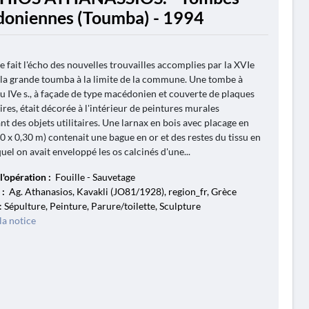
oniennes (Toumba) - 1994
e fait l'écho des nouvelles trouvailles accomplies par la XVIe
la grande toumba à la limite de la commune. Une tombe à
 IVe s., à façade de type macédonien et couverte de plaques
ires, était décorée à l'intérieur de peintures murales
nt des objets utilitaires. Une larnax en bois avec placage en
40 x 0,30 m) contenait une bague en or et des restes du tissu en
uel on avait enveloppé les os calcinés d'une...
l'opération :
Fouille - Sauvetage
 :
Ag. Athanasios, Kavakli (JO81/1928), region_fr, Grèce
: Sépulture, Peinture, Parure/toilette, Sculpture
la notice