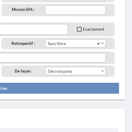
Mission EFA :
Exactement
×
Retrospectif :
Sans filtre
De façon :
Décroissante
cher