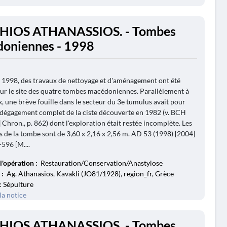
GHIOS ATHANASSIOS. - Tombes
oniennes - 1998
 1998, des travaux de nettoyage et d'aménagement ont été
sur le site des quatre tombes macédoniennes. Parallèlement à
x, une brève fouille dans le secteur du 3e tumulus avait pour
e dégagement complet de la ciste découverte en 1982 (v. BCH
 Chron., p. 862) dont l'exploration était restée incomplète. Les
 de la tombe sont de 3,60 x 2,16 x 2,56 m. AD 53 (1998) [2004]
-596 [M....
l'opération :
Restauration/Conservation/Anastylose
 :
Ag. Athanasios, Kavakli (JO81/1928), region_fr, Grèce
: Sépulture
la notice
GHIOS ATHANASSIOS. - Tombes