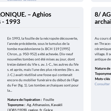
ONIQUE. – Aghios
8/ AG
 - 1993
archa
En 1993, la fouille de la nécropole découverte,
Au cours d
l'année précédente, sous le tumulus de la
en Thrace 
tombe macédonienne (v. BCH 119 [1995]
céramique)
Chron., p. 950-952) a été achevée. Dix-neuf
village. Il
nouvelles tombes ont été mises au jour, dont
antique de 
treize datent du VIe s. av. J.-C., les autres du IVe
Nature de 
s. et après, mais l'une des plus récentes (IIe s. av.
Toponyme
J.-C.) avait réutilisé une fosse qui contenait
Mots-clés
encore du mobilier funéraire du début de l'Âge
Consulter 
du Fer (fig. 1). Les tombes archaïques sont pour
la...
Nature de l'opération :
Fouille
Toponyme :
Ag. Athanasios, Kavakli
(JO81/1928), region_fr, Grèce