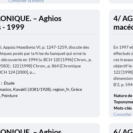
Consulter la notice
ONIQUE. – Aghios
4/ A
 - 1999
macéd
, Αρχαία Μακεδονία VI, p. 1247-1259, discute des
En 1997 et
ques posés par la frise du banquet qui orne la
effectués 
écouverte en 1994 (v. BCH 120 [1996] Chron., p.
ces travau
583] ; 122 [1998] Chron., p. 864 [Chronique
objectif l
BCH 124 [2000], p....
122 [1998]
dimensions
 :
Étude
B'2, p. 594
asios, Kavakli (JO81/1928), region_fr, Grèce
, Peinture
Nature de 
Toponyme
Mots-clés
Consulter 
ONIQUE. – Aghios
6/ A