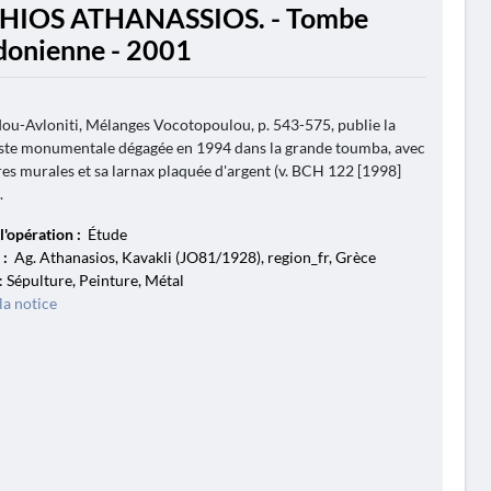
GHIOS ATHANASSIOS. - Tombe
onienne - 2001
ou-Avloniti, Mélanges Vocotopoulou, p. 543-575, publie la
ste monumentale dégagée en 1994 dans la grande toumba, avec
res murales et sa larnax plaquée d'argent (v. BCH 122 [1998]
.
l'opération :
Étude
 :
Ag. Athanasios, Kavakli (JO81/1928), region_fr, Grèce
: Sépulture, Peinture, Métal
la notice