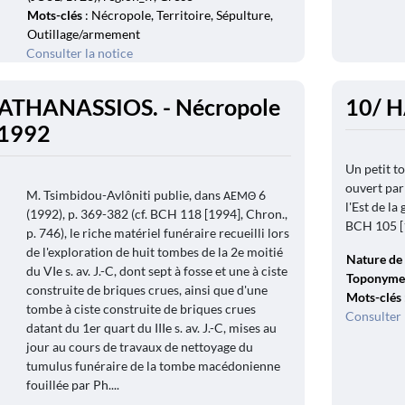
Mots-clés
: Nécropole, Territoire, Sépulture,
Outillage/armement
Consulter la notice
ATHANASSIOS. - Nécropole
10/ 
 1992
Un petit t
ouvert par
M. Tsimbidou-Avlôniti publie, dans ΑΕΜΘ 6
l'Est de la
(1992), p. 369-382 (cf. BCH 118 [1994], Chron.,
BCH 105 [19
p. 746), le riche matériel funéraire recueilli lors
de l'exploration de huit tombes de la 2e moitié
Nature de 
du VIe s. av. J.-C, dont sept à fosse et une à ciste
Toponyme
construite de briques crues, ainsi que d'une
Mots-clés
tombe à ciste construite de briques crues
Consulter 
datant du 1er quart du IIIe s. av. J.-C, mises au
jour au cours de travaux de nettoyage du
tumulus funéraire de la tombe macédonienne
fouillée par Ph....