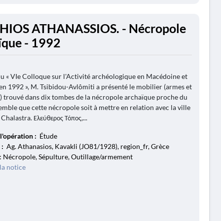
HIOS ATHANASSIOS. - Nécropole
ïque - 1992
u « VIe Colloque sur l'Activité archéologique en Macédoine et
en 1992 », M. Tsibidou-Avlômiti a présenté le mobilier (armes et
 trouvé dans dix tombes de la nécropole archaïque proche du
 semble que cette nécropole soit à mettre en relation avec la ville
Chalastra. Ελεύθερος Τόπος,...
l'opération :
Étude
 :
Ag. Athanasios, Kavakli (JO81/1928), region_fr, Grèce
: Nécropole, Sépulture, Outillage/armement
la notice