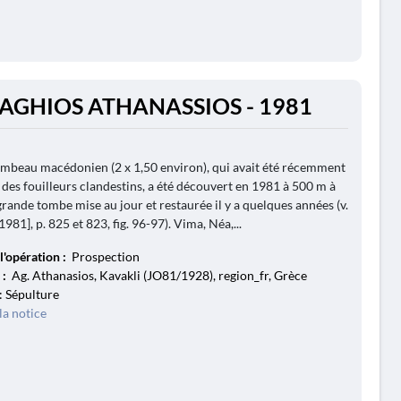
HAGHIOS ATHANASSIOS - 1981
ombeau macédonien (2 x 1,50 environ), qui avait été récemment
 des fouilleurs clandestins, a été découvert en 1981 à 500 m à
 grande tombe mise au jour et restaurée il y a quelques années (v.
81], p. 825 et 823, fig. 96-97). Vima, Néa,...
l'opération :
Prospection
 :
Ag. Athanasios, Kavakli (JO81/1928), region_fr, Grèce
: Sépulture
la notice