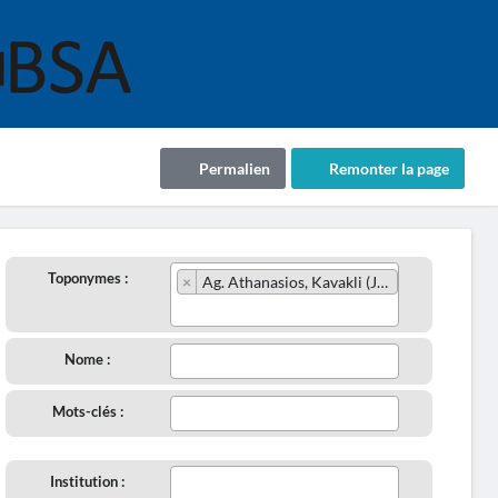
Permalien
Remonter la page
Toponymes :
×
Ag. Athanasios, Kavakli (JO81/1928)
Nome :
Mots-clés :
Institution :