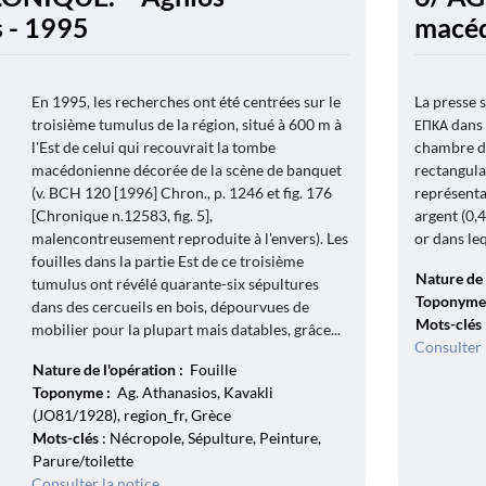
 - 1995
macéd
En 1995, les recherches ont été centrées sur le
La presse s
troisième tumulus de la région, situé à 600 m à
ΕΠΚΑ dans 
l'Est de celui qui recouvrait la tombe
chambre du
macédonienne décorée de la scène de banquet
rectangula
(v. BCH 120 [1996] Chron., p. 1246 et fig. 176
représenta
[Chronique n.12583, fig. 5],
argent (0,
malencontreusement reproduite à l'envers). Les
or dans leq
fouilles dans la partie Est de ce troisième
Nature de 
tumulus ont révélé quarante-six sépultures
Toponyme
dans des cercueils en bois, dépourvues de
Mots-clés
mobilier pour la plupart mais datables, grâce...
Consulter 
Nature de l'opération :
Fouille
Toponyme :
Ag. Athanasios, Kavakli
(JO81/1928), region_fr, Grèce
Mots-clés
: Nécropole, Sépulture, Peinture,
Parure/toilette
Consulter la notice